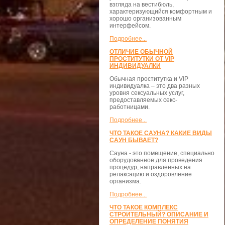
взгляда на вестибюль,
характеризующийся комфортным и
хорошо организованным
интерфейсом.
Подробнее...
ОТЛИЧИЕ ОБЫЧНОЙ
ПРОСТИТУТКИ ОТ VIP
ИНДИВИДУАЛКИ
Обычная проститутка и VIP
индивидуалка – это два разных
уровня сексуальных услуг,
предоставляемых секс-
работницами.
Подробнее...
ЧТО ТАКОЕ САУНА? КАКИЕ ВИДЫ
САУН БЫВАЕТ?
Сауна - это помещение, специально
оборудованное для проведения
процедур, направленных на
релаксацию и оздоровление
организма.
Подробнее...
ЧТО ТАКОЕ КОМПЛЕКС
СТРОИТЕЛЬНЫЙ? ОПИСАНИЕ И
ОПРЕДЕЛЕНИЕ ПОНЯТИЯ