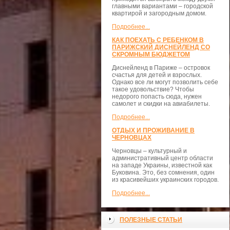
главными вариантами – городской
квартирой и загородным домом.
Подробнее...
КАК ПОЕХАТЬ С РЕБЕНКОМ В
ПАРИЖСКИЙ ДИСНЕЙЛЕНД СО
СКРОМНЫМ БЮДЖЕТОМ
Диснейленд в Париже – островок
счастья для детей и взрослых.
Однако все ли могут позволить себе
такое удовольствие? Чтобы
недорого попасть сюда, нужен
самолет и скидки на авиабилеты.
Подробнее...
ОТДЫХ И ПРОЖИВАНИЕ В
ЧЕРНОВЦАХ
Черновцы – культурный и
административный центр области
на западе Украины, известной как
Буковина. Это, без сомнения, один
из красивейших украинских городов.
Подробнее...
ПОЛЕЗНЫЕ СТАТЬИ