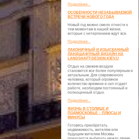
Подробнее...
ОСОБЕННОСТИ НЕЗАБЫВАЕМОЙ
ВСТРЕЧИ НОВОГО ГОДА
Новый год можно смело отнести к
тем моментам в нашей жизни,
которые с нетерпением ждут все.
Подробнее...
ЛАКОНИЧНЫЙ И ИЗЫСКАННЫЙ
ЛАНДШАФТНЫЙ ДИЗАЙН НА
LANDSHAFT-DESIGN.KIEV.U
Отдых на свежем воздухе
становится все более популярным и
актуальным. Для современного
человека, который огромное
количество времени и сил отдает
работе, необходим постоянный и
полноценный отдых.
Подробнее...
ЖИЗНЬ В СТОЛИЦЕ И
ПОДМОСКОВЬЕ – ПЛЮСЫ И
МИНУСЫ
Готовясь приобретать
недвижимость, жителям или
будущим жителям Москвы
приходится выбирать между двумя