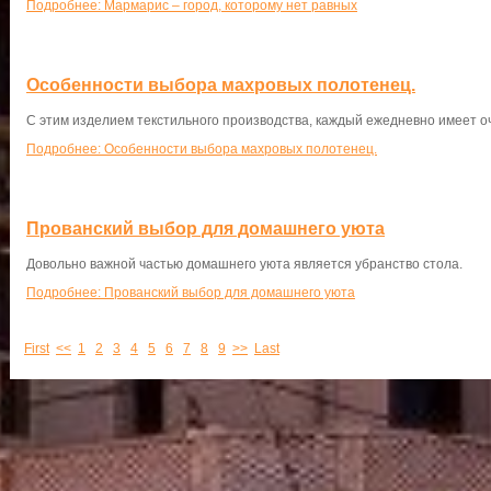
Подробнее: Мармарис – город, которому нет равных
Особенности выбора махровых полотенец.
С этим изделием текстильного производства, каждый ежедневно имеет оч
Подробнее: Особенности выбора махровых полотенец.
Прованский выбор для домашнего уюта
Довольно важной частью домашнего уюта является убранство стола.
Подробнее: Прованский выбор для домашнего уюта
First
<<
1
2
3
4
5
6
7
8
9
>>
Last