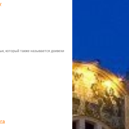
у
к, который также называется дхивехи
га