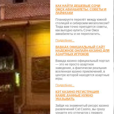
КАК НАЙТИ ДЕШЕВЫЕ СОЧИ
ОМСК АВИАБИЛЕТЫ: СОВЕТЫ И
ЛАЙФХАКИ
Планируете перелёт между южной
столицей и сибирским мегаполисом?
Тогда вам точно пригодятся советы,
как выгодно купить Сочи Омск
авиабилеты и не переплатить.
Подробнее...
ВАВАДА ОФИЦИАЛЬНЫЙ САЙТ
НАДЕЖНОЕ ОНЛАЙН-КАЗИНО ДЛЯ
АЗАРТНЫХ ИГРОКОВ
Вавада казино официальный портал
— это не просто азартное
заведение, а фактически реальная
вселенная казино приключений, в
центре которой находятся азартные
игры.
Подробнее...
КЭТ КАЗИНО РЕГИСТРАЦИЯ
КАКИЕ ДАННЫЕ НУЖНО
УКАЗЫВАТЬ
Зайдя на знаменитый ресурс казино
развлечений Cat Casino, вы сразу
узнаете его отпечаток с первого