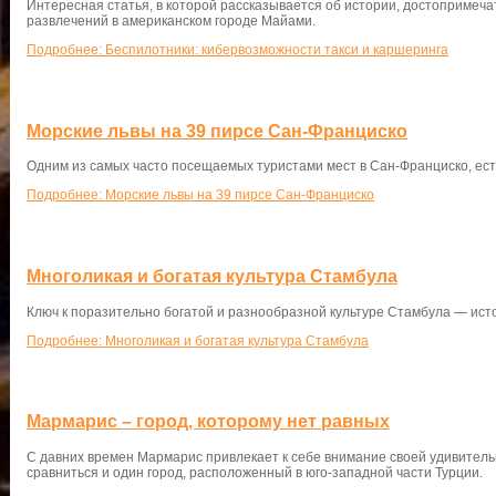
Интересная статья, в которой рассказывается об истории, достопримеча
развлечений в американском городе Майами.
Подробнее: Беспилотники: кибервозможности такси и каршеринга
Морские львы на 39 пирсе Сан-Франциско
Одним из самых часто посещаемых туристами мест в Сан-Франциско, ест
Подробнее: Морские львы на 39 пирсе Сан-Франциско
Многоликая и богатая культура Стамбула
Ключ к поразительно богатой и разнообразной культуре Стамбула — ист
Подробнее: Многоликая и богатая культура Стамбула
Мармарис – город, которому нет равных
С давних времен Мармарис привлекает к себе внимание своей удивительн
сравниться и один город, расположенный в юго-западной части Турции.