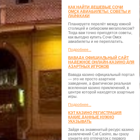
КАК НАЙТИ ДЕШЕВЫЕ СОЧИ
ОМСК АВИАБИЛЕТЫ: СОВЕТЫ И
ЛАЙФХАКИ
Планируете перелёт между южной
столицей и сибирским мегаполисом?
Тогда вам точно пригодятся советы,
как выгодно купить Сочи Омск
авиабилеты и не переплатить.
Подробнее...
ВАВАДА ОФИЦИАЛЬНЫЙ САЙТ
НАДЕЖНОЕ ОНЛАЙН-КАЗИНО ДЛЯ
АЗАРТНЫХ ИГРОКОВ
Вавада казино официальный портал
— это не просто азартное
заведение, а фактически реальная
вселенная казино приключений, в
центре которой находятся азартные
игры.
Подробнее...
КЭТ КАЗИНО РЕГИСТРАЦИЯ
КАКИЕ ДАННЫЕ НУЖНО
УКАЗЫВАТЬ
Зайдя на знаменитый ресурс казино
развлечений Cat Casino, вы сразу
узнаете его отпечаток с первого