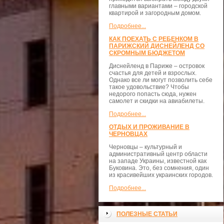
главными вариантами – городской
квартирой и загородным домом.
Подробнее...
КАК ПОЕХАТЬ С РЕБЕНКОМ В
ПАРИЖСКИЙ ДИСНЕЙЛЕНД СО
СКРОМНЫМ БЮДЖЕТОМ
Диснейленд в Париже – островок
счастья для детей и взрослых.
Однако все ли могут позволить себе
такое удовольствие? Чтобы
недорого попасть сюда, нужен
самолет и скидки на авиабилеты.
Подробнее...
ОТДЫХ И ПРОЖИВАНИЕ В
ЧЕРНОВЦАХ
Черновцы – культурный и
административный центр области
на западе Украины, известной как
Буковина. Это, без сомнения, один
из красивейших украинских городов.
Подробнее...
ПОЛЕЗНЫЕ СТАТЬИ