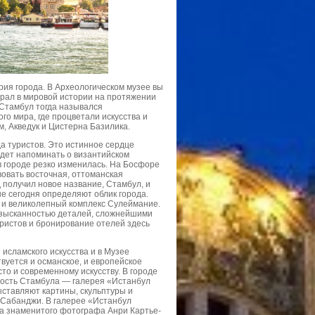
рия города. В Археологическом музее вы
грал в мировой истории на протяжении
 Стамбул тогда назывался
о мира, где процветали искусства и
, Акведук и Цистерна Базилика.
а туристов. Это истинное сердце
будет напоминать о византийском
в городе резко изменилась. На Босфоре
вовать восточная, оттоманская
 получил новое название, Стамбул, и
ые сегодня определяют облик города.
ь и великолепный комплекс Сулеймание.
 изысканностью деталей, сложнейшими
уристов и бронирование отелей здесь
 исламского искусства и в Музее
вуется и османское, и европейское
то и современному искусству. В городе
дость Стамбула — галерея «Истанбул
ыставляют картины, скульптуры и
 Сабанджи. В галерее «Истанбул
ка знаменитого фотографа Анри Картье-