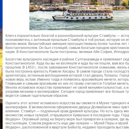
Ключ к поразительно богатой и разнообразной культуре Стамбула — исто
познакомитесь с античным прошлым Стамбула и той ролью, которую он и
многих веков. Византийская империя просуществовала более тысячи лет.
Константинополем. Он был столицей, самым богатым городом христианског
науки. В Константинополе были построены: великая Айя София, Ипподром
Богатство культурного наследия в районе Султанахмеда и привлекает сюд
Константинополя. Куда бы вы ни взглянули и куда бы ни пошли, вам все 
прошлом. В 1453 г., после завоевания Константинополя османами, жизнь 
была построена крепость Румели Хисары. В самом городе стала господст
архитектура, истинным воплощением которой стал дворец Топкапы. Город
новую веру, ислам. Именно тогда и появились красивейшие мечети, котор
Главными и самыми красивыми из них по праву считаются Голубая мечет
Многих исламское искусство привлекает не своей монументальностью, а
узорами мозаики и каллиграфии. Сегодня город привлекает все больше т
ведется самым тщательным образом.
Оценить этот аспект исламского искусства вы сможете в Музее турецкого и
каллиграфии. В великолепном оформлении дворца Долмабахчи явно чувст
влияние. Стамбул — подлинный храм древней культуры. Но есть здесь мес
множество новых галерей, открывшихся буквально в последние годы. Гор
Модерн». Огромный склад на берегу моря был превратен в галерею, где в
инсталляции. Совсем рядом есть еще две галереи — Музей Перы и музей
Модерн», расположенной в квартале Бейоглу, недавно проходила выстав