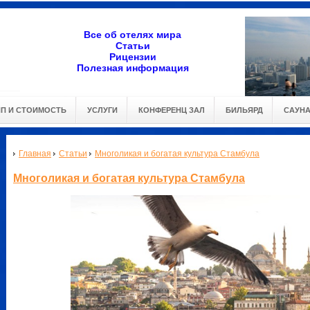
Все об отелях мира
Статьи
Рицензии
Полезная информация
ИП И СТОИМОСТЬ
УСЛУГИ
КОНФЕРЕНЦ ЗАЛ
БИЛЬЯРД
САУН
Главная
Статьи
Многоликая и богатая культура Стамбула
Многоликая и богатая культура Стамбула