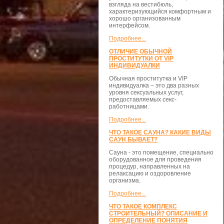
взгляда на вестибюль,
характеризующийся комфортным и
хорошо организованным
интерфейсом.
Подробнее...
ОТЛИЧИЕ ОБЫЧНОЙ
ПРОСТИТУТКИ ОТ VIP
ИНДИВИДУАЛКИ
Обычная проститутка и VIP
индивидуалка – это два разных
уровня сексуальных услуг,
предоставляемых секс-
работницами.
Подробнее...
ЧТО ТАКОЕ САУНА? КАКИЕ ВИДЫ
САУН БЫВАЕТ?
Сауна - это помещение, специально
оборудованное для проведения
процедур, направленных на
релаксацию и оздоровление
организма.
Подробнее...
ЧТО ТАКОЕ КОМПЛЕКС
СТРОИТЕЛЬНЫЙ? ОПИСАНИЕ И
ОПРЕДЕЛЕНИЕ ПОНЯТИЯ