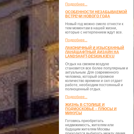
Подробнее...
ОСОБЕННОСТИ НЕЗАБЫВАЕМОЙ
ВСТРЕЧИ НОВОГО ГОДА
Новый год можно смело отнести к
тем моментам в нашей жизни,
которые с нетерпением ждут все.
Подробнее...
ЛАКОНИЧНЫЙ И ИЗЫСКАННЫЙ
ЛАНДШАФТНЫЙ ДИЗАЙН НА
LANDSHAFT-DESIGN.KIEV.U
Отдых на свежем воздухе
становится все более популярным и
актуальным. Для современного
человека, который огромное
количество времени и сил отдает
работе, необходим постоянный и
полноценный отдых.
Подробнее...
ЖИЗНЬ В СТОЛИЦЕ И
ПОДМОСКОВЬЕ – ПЛЮСЫ И
МИНУСЫ
Готовясь приобретать
недвижимость, жителям или
будущим жителям Москвы
приходится выбирать между двумя