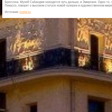
Брессона. Музей Сабанджи находится чуть дальше, в Эмиргане. Одно то, 
Пикассо, говорит о высоком статусе новой галереи в художественном мире
Источник:
rozhd.ru