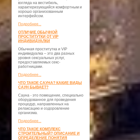
взгляда на вестибюль,
характеризующийся комфортным и
хорошо организованным
интерфейсом.
Подробнее...
ОТЛИЧИЕ ОБЫЧНОЙ
ПРОСТИТУТКИ ОТ VIP
ИНДИВИДУАЛКИ
Обычная проститутка и VIP
индивидуалка – это два разных
уровня сексуальных услуг,
предоставляемых секс-
работницами.
Подробнее...
ЧТО ТАКОЕ САУНА? КАКИЕ ВИДЫ
САУН БЫВАЕТ?
Сауна - это помещение, специально
оборудованное для проведения
процедур, направленных на
релаксацию и оздоровление
организма.
Подробнее...
ЧТО ТАКОЕ КОМПЛЕКС
СТРОИТЕЛЬНЫЙ? ОПИСАНИЕ И
ОПРЕДЕЛЕНИЕ ПОНЯТИЯ