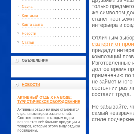
друзьями за чаш
только предмето
Сауна
же символом дос
Контакты
станет неотъем
интерьера и соз
Карта сайта
Новости
Отличным выбор
Статьи
скатерти от про
придадут интере
композиций позв
ОБЪЯВЛЕНИЯ
Изготовленные и
долгое время пр
применению по т
не займет много
НОВОСТИ
состоянии разгл
составит труда.
АКТИВНЫЙ ОТДЫХ НА ВОДЕ:
ТУРИСТИЧЕСКОЕ ОБОРУДОВАНИЕ
Не забывайте, ч
Активный отдых на воде становится
самый невзрачны
отдельным видом развлечений.
Соответственно, с каждым годом
стиле подчеркне
появляется всё больше продукции и
товаров, которые этому виду отдыха
посвящены.