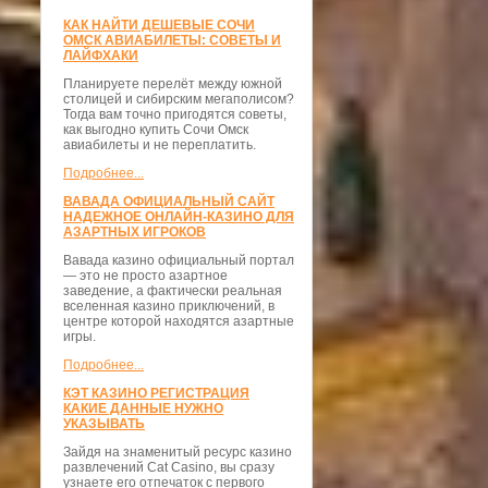
КАК НАЙТИ ДЕШЕВЫЕ СОЧИ
ОМСК АВИАБИЛЕТЫ: СОВЕТЫ И
ЛАЙФХАКИ
Планируете перелёт между южной
столицей и сибирским мегаполисом?
Тогда вам точно пригодятся советы,
как выгодно купить Сочи Омск
авиабилеты и не переплатить.
Подробнее...
ВАВАДА ОФИЦИАЛЬНЫЙ САЙТ
НАДЕЖНОЕ ОНЛАЙН-КАЗИНО ДЛЯ
АЗАРТНЫХ ИГРОКОВ
Вавада казино официальный портал
— это не просто азартное
заведение, а фактически реальная
вселенная казино приключений, в
центре которой находятся азартные
игры.
Подробнее...
КЭТ КАЗИНО РЕГИСТРАЦИЯ
КАКИЕ ДАННЫЕ НУЖНО
УКАЗЫВАТЬ
Зайдя на знаменитый ресурс казино
развлечений Cat Casino, вы сразу
узнаете его отпечаток с первого