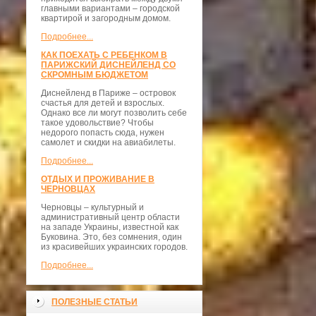
главными вариантами – городской
квартирой и загородным домом.
Подробнее...
КАК ПОЕХАТЬ С РЕБЕНКОМ В
ПАРИЖСКИЙ ДИСНЕЙЛЕНД СО
СКРОМНЫМ БЮДЖЕТОМ
Диснейленд в Париже – островок
счастья для детей и взрослых.
Однако все ли могут позволить себе
такое удовольствие? Чтобы
недорого попасть сюда, нужен
самолет и скидки на авиабилеты.
Подробнее...
ОТДЫХ И ПРОЖИВАНИЕ В
ЧЕРНОВЦАХ
Черновцы – культурный и
административный центр области
на западе Украины, известной как
Буковина. Это, без сомнения, один
из красивейших украинских городов.
Подробнее...
ПОЛЕЗНЫЕ СТАТЬИ