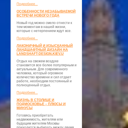
Подробнее...
ОСОБЕННОСТИ НЕЗАБЫВАЕМОЙ
ВСТРЕЧИ НОВОГО ГОДА
Новый год можно смело отнести к
тем моментам в нашей жизни,
которые с нетерпением ждут все.
Подробнее...
ЛАКОНИЧНЫЙ И ИЗЫСКАННЫЙ
ЛАНДШАФТНЫЙ ДИЗАЙН НА
LANDSHAFT-DESIGN.KIEV.U
Отдых на свежем воздухе
становится все более популярным и
актуальным. Для современного
человека, который огромное
количество времени и сил отдает
работе, необходим постоянный и
полноценный отдых.
Подробнее...
ЖИЗНЬ В СТОЛИЦЕ И
ПОДМОСКОВЬЕ – ПЛЮСЫ И
МИНУСЫ
Готовясь приобретать
недвижимость, жителям или
будущим жителям Москвы
приходится выбирать между двумя