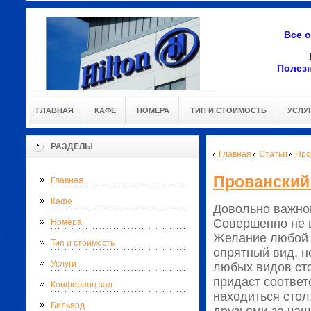
Все 
Полез
ГЛАВНАЯ
КАФЕ
НОМЕРА
ТИП И СТОИМОСТЬ
УСЛУ
РАЗДЕЛЫ
Главная
Статьи
Про
Прованский
Главная
Кафе
Довольно важной
Совершенно не в
Номера
Желание любой 
Тип и стоимость
опрятный вид, н
Услуги
любых видов сто
придаст соотве
Конференц зал
находиться стол
Бильярд