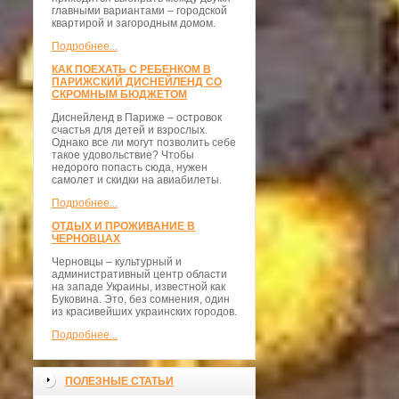
главными вариантами – городской
квартирой и загородным домом.
Подробнее...
КАК ПОЕХАТЬ С РЕБЕНКОМ В
ПАРИЖСКИЙ ДИСНЕЙЛЕНД СО
СКРОМНЫМ БЮДЖЕТОМ
Диснейленд в Париже – островок
счастья для детей и взрослых.
Однако все ли могут позволить себе
такое удовольствие? Чтобы
недорого попасть сюда, нужен
самолет и скидки на авиабилеты.
Подробнее...
ОТДЫХ И ПРОЖИВАНИЕ В
ЧЕРНОВЦАХ
Черновцы – культурный и
административный центр области
на западе Украины, известной как
Буковина. Это, без сомнения, один
из красивейших украинских городов.
Подробнее...
ПОЛЕЗНЫЕ СТАТЬИ