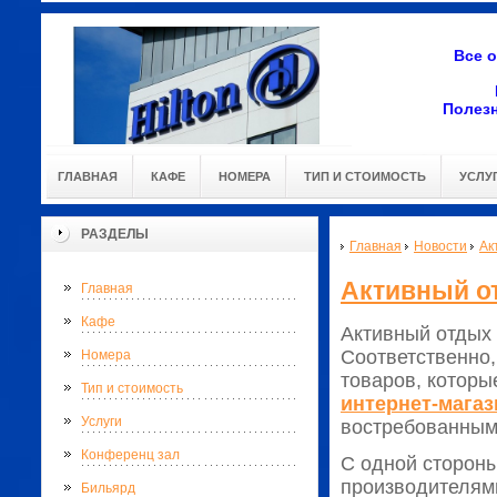
Все 
Полез
ГЛАВНАЯ
КАФЕ
НОМЕРА
ТИП И СТОИМОСТЬ
УСЛУ
РАЗДЕЛЫ
Главная
Новости
Ак
Активный о
Главная
Кафе
Активный отдых 
Соответственно,
Номера
товаров, которы
Тип и стоимость
интернет-магаз
Услуги
востребованным
Конференц зал
С одной сторон
производителями
Бильярд