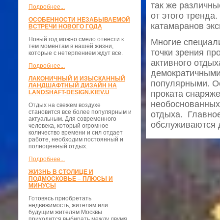
так же различны
Подробнее...
от этого тренда
ОСОБЕННОСТИ НЕЗАБЫВАЕМОЙ
катамаранов экс
ВСТРЕЧИ НОВОГО ГОДА
Новый год можно смело отнести к
Многие специал
тем моментам в нашей жизни,
точки зрения пр
которые с нетерпением ждут все.
активного отдых
Подробнее...
демократичными 
ЛАКОНИЧНЫЙ И ИЗЫСКАННЫЙ
популярными. О
ЛАНДШАФТНЫЙ ДИЗАЙН НА
LANDSHAFT-DESIGN.KIEV.U
проката снаряже
необоснованных 
Отдых на свежем воздухе
становится все более популярным и
отдыха. Главное
актуальным. Для современного
обслуживаются д
человека, который огромное
количество времени и сил отдает
работе, необходим постоянный и
полноценный отдых.
Подробнее...
ЖИЗНЬ В СТОЛИЦЕ И
ПОДМОСКОВЬЕ – ПЛЮСЫ И
МИНУСЫ
Готовясь приобретать
недвижимость, жителям или
будущим жителям Москвы
приходится выбирать между двумя