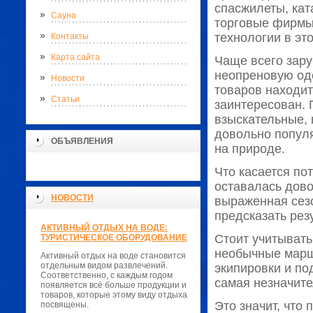
спасжилеты, кат
Сауна
торговые фирмы
технологии в эт
Контакты
Карта сайта
Чаще всего зар
неопреновую оде
Новости
товаров находит
Статьи
заинтересован. 
взыскательные, 
довольно популя
ОБЪЯВЛЕНИЯ
на природе.
Что касается по
оставалась дово
НОВОСТИ
выраженная сез
предсказать рез
АКТИВНЫЙ ОТДЫХ НА ВОДЕ:
Стоит учитывать
ТУРИСТИЧЕСКОЕ ОБОРУДОВАНИЕ
необычные маршр
Активный отдых на воде становится
отдельным видом развлечений.
экипировки и по
Соответственно, с каждым годом
самая незначите
появляется всё больше продукции и
товаров, которые этому виду отдыха
Это значит, что
посвящены.