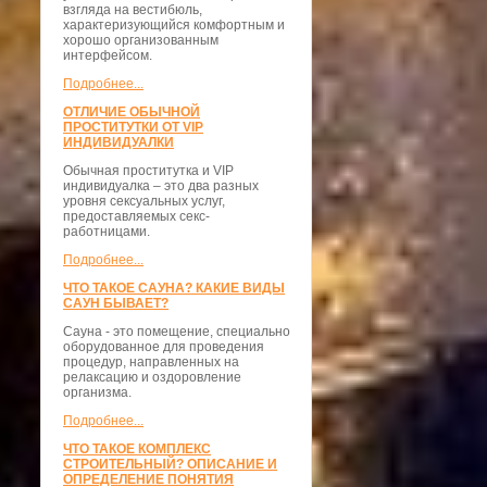
взгляда на вестибюль,
характеризующийся комфортным и
хорошо организованным
интерфейсом.
Подробнее...
ОТЛИЧИЕ ОБЫЧНОЙ
ПРОСТИТУТКИ ОТ VIP
ИНДИВИДУАЛКИ
Обычная проститутка и VIP
индивидуалка – это два разных
уровня сексуальных услуг,
предоставляемых секс-
работницами.
Подробнее...
ЧТО ТАКОЕ САУНА? КАКИЕ ВИДЫ
САУН БЫВАЕТ?
Сауна - это помещение, специально
оборудованное для проведения
процедур, направленных на
релаксацию и оздоровление
организма.
Подробнее...
ЧТО ТАКОЕ КОМПЛЕКС
СТРОИТЕЛЬНЫЙ? ОПИСАНИЕ И
ОПРЕДЕЛЕНИЕ ПОНЯТИЯ