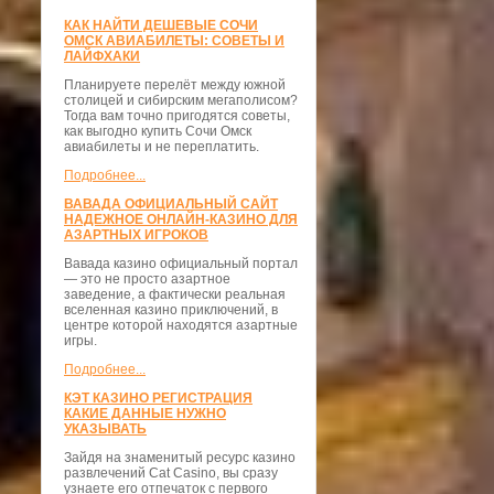
КАК НАЙТИ ДЕШЕВЫЕ СОЧИ
ОМСК АВИАБИЛЕТЫ: СОВЕТЫ И
ЛАЙФХАКИ
Планируете перелёт между южной
столицей и сибирским мегаполисом?
Тогда вам точно пригодятся советы,
как выгодно купить Сочи Омск
авиабилеты и не переплатить.
Подробнее...
ВАВАДА ОФИЦИАЛЬНЫЙ САЙТ
НАДЕЖНОЕ ОНЛАЙН-КАЗИНО ДЛЯ
АЗАРТНЫХ ИГРОКОВ
Вавада казино официальный портал
— это не просто азартное
заведение, а фактически реальная
вселенная казино приключений, в
центре которой находятся азартные
игры.
Подробнее...
КЭТ КАЗИНО РЕГИСТРАЦИЯ
КАКИЕ ДАННЫЕ НУЖНО
УКАЗЫВАТЬ
Зайдя на знаменитый ресурс казино
развлечений Cat Casino, вы сразу
узнаете его отпечаток с первого