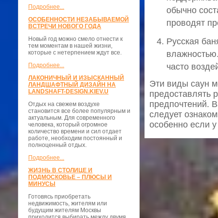
Подробнее...
обычно сост
ОСОБЕННОСТИ НЕЗАБЫВАЕМОЙ
проводят пр
ВСТРЕЧИ НОВОГО ГОДА
Новый год можно смело отнести к
Русская бан
тем моментам в нашей жизни,
которые с нетерпением ждут все.
влажностью.
Подробнее...
часто возде
ЛАКОНИЧНЫЙ И ИЗЫСКАННЫЙ
Эти виды саун м
ЛАНДШАФТНЫЙ ДИЗАЙН НА
LANDSHAFT-DESIGN.KIEV.U
предоставлять р
предпочтений. В
Отдых на свежем воздухе
становится все более популярным и
следует ознаком
актуальным. Для современного
особенно если у
человека, который огромное
количество времени и сил отдает
работе, необходим постоянный и
полноценный отдых.
Подробнее...
ЖИЗНЬ В СТОЛИЦЕ И
ПОДМОСКОВЬЕ – ПЛЮСЫ И
МИНУСЫ
Готовясь приобретать
недвижимость, жителям или
будущим жителям Москвы
приходится выбирать между двумя