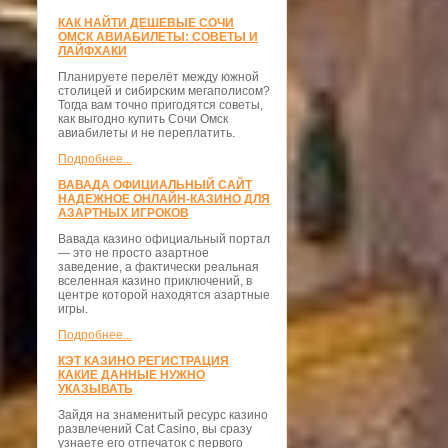
КАК НАЙТИ ДЕШЕВЫЕ СОЧИ
ОМСК АВИАБИЛЕТЫ: СОВЕТЫ И
ЛАЙФХАКИ
Планируете перелёт между южной
столицей и сибирским мегаполисом?
Тогда вам точно пригодятся советы,
как выгодно купить Сочи Омск
авиабилеты и не переплатить.
Подробнее...
ВАВАДА ОФИЦИАЛЬНЫЙ САЙТ
НАДЕЖНОЕ ОНЛАЙН-КАЗИНО ДЛЯ
АЗАРТНЫХ ИГРОКОВ
Вавада казино официальный портал
— это не просто азартное
заведение, а фактически реальная
вселенная казино приключений, в
центре которой находятся азартные
игры.
Подробнее...
КЭТ КАЗИНО РЕГИСТРАЦИЯ
КАКИЕ ДАННЫЕ НУЖНО
УКАЗЫВАТЬ
Зайдя на знаменитый ресурс казино
развлечений Cat Casino, вы сразу
узнаете его отпечаток с первого