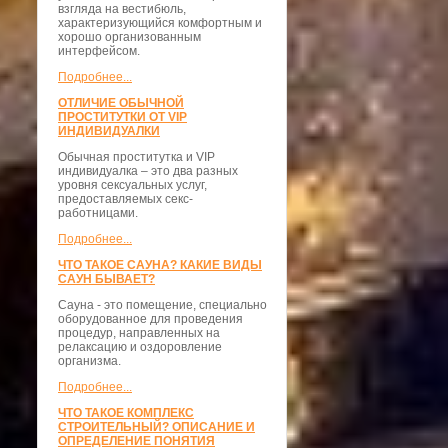
взгляда на вестибюль,
характеризующийся комфортным и
хорошо организованным
интерфейсом.
Подробнее...
ОТЛИЧИЕ ОБЫЧНОЙ
ПРОСТИТУТКИ ОТ VIP
ИНДИВИДУАЛКИ
Обычная проститутка и VIP
индивидуалка – это два разных
уровня сексуальных услуг,
предоставляемых секс-
работницами.
Подробнее...
ЧТО ТАКОЕ САУНА? КАКИЕ ВИДЫ
САУН БЫВАЕТ?
Сауна - это помещение, специально
оборудованное для проведения
процедур, направленных на
релаксацию и оздоровление
организма.
Подробнее...
ЧТО ТАКОЕ КОМПЛЕКС
СТРОИТЕЛЬНЫЙ? ОПИСАНИЕ И
ОПРЕДЕЛЕНИЕ ПОНЯТИЯ