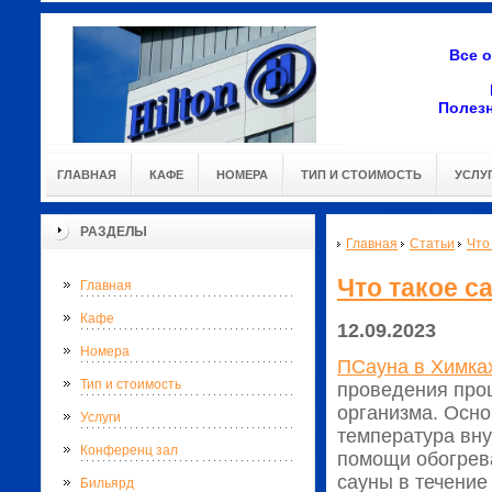
Все 
Полез
ГЛАВНАЯ
КАФЕ
НОМЕРА
ТИП И СТОИМОСТЬ
УСЛУ
РАЗДЕЛЫ
Главная
Статьи
Что
Что такое с
Главная
Кафе
12.09.2023
Номера
ПСауна в Химка
Тип и стоимость
проведения про
организма. Осно
Услуги
температура вн
Конференц зал
помощи обогрев
сауны в течение
Бильярд