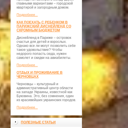
главными вариантами – городской
квартирой и загородным домом.
Подробнее...
КАК ПОЕХАТЬ С РЕБЕНКОМ В
ПАРИЖСКИЙ ДИСНЕЙЛЕНД СО
СКРОМНЫМ БЮДЖЕТОМ
Диснейленд в Париже – островок
счастья для детей и взрослых.
Однако все ли могут позволить себе
такое удовольствие? Чтобы
недорого попасть сюда, нужен
самолет и скидки на авиабилеты.
Подробнее...
ОТДЫХ И ПРОЖИВАНИЕ В
ЧЕРНОВЦАХ
Черновцы – культурный и
административный центр области
на западе Украины, известной как
Буковина. Это, без сомнения, один
из красивейших украинских городов.
Подробнее...
ПОЛЕЗНЫЕ СТАТЬИ