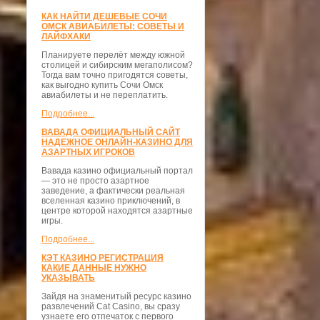
КАК НАЙТИ ДЕШЕВЫЕ СОЧИ
ОМСК АВИАБИЛЕТЫ: СОВЕТЫ И
ЛАЙФХАКИ
Планируете перелёт между южной
столицей и сибирским мегаполисом?
Тогда вам точно пригодятся советы,
как выгодно купить Сочи Омск
авиабилеты и не переплатить.
Подробнее...
ВАВАДА ОФИЦИАЛЬНЫЙ САЙТ
НАДЕЖНОЕ ОНЛАЙН-КАЗИНО ДЛЯ
АЗАРТНЫХ ИГРОКОВ
Вавада казино официальный портал
— это не просто азартное
заведение, а фактически реальная
вселенная казино приключений, в
центре которой находятся азартные
игры.
Подробнее...
КЭТ КАЗИНО РЕГИСТРАЦИЯ
КАКИЕ ДАННЫЕ НУЖНО
УКАЗЫВАТЬ
Зайдя на знаменитый ресурс казино
развлечений Cat Casino, вы сразу
узнаете его отпечаток с первого