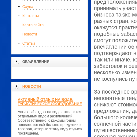
предположениям,
Сауна
принимать участ
бизнеса также м
Контакты
разных стран, к
Карта сайта
окажутся практи
подобные забаст
Новости
смогут положите
Статьи
впечатлении об 
подтверждают н
Так или иначе, 
ОБЪЯВЛЕНИЯ
забастовок и ре
несколько изме
не коснулись пу
НОВОСТИ
За последнее вр
непонятные тенд
АКТИВНЫЙ ОТДЫХ НА ВОДЕ:
снижают стоимо
ТУРИСТИЧЕСКОЕ ОБОРУДОВАНИЕ
предложения, д
Активный отдых на воде становится
отдельным видом развлечений.
большого количе
Соответственно, с каждым годом
солнечной части
появляется всё больше продукции и
товаров, которые этому виду отдыха
путешественнико
посвящены.
сложная экономи