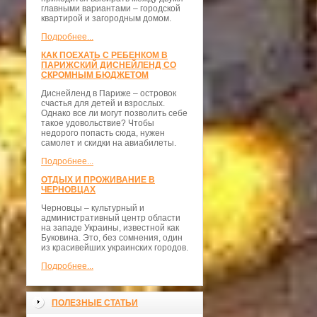
главными вариантами – городской
квартирой и загородным домом.
Подробнее...
КАК ПОЕХАТЬ С РЕБЕНКОМ В
ПАРИЖСКИЙ ДИСНЕЙЛЕНД СО
СКРОМНЫМ БЮДЖЕТОМ
Диснейленд в Париже – островок
счастья для детей и взрослых.
Однако все ли могут позволить себе
такое удовольствие? Чтобы
недорого попасть сюда, нужен
самолет и скидки на авиабилеты.
Подробнее...
ОТДЫХ И ПРОЖИВАНИЕ В
ЧЕРНОВЦАХ
Черновцы – культурный и
административный центр области
на западе Украины, известной как
Буковина. Это, без сомнения, один
из красивейших украинских городов.
Подробнее...
ПОЛЕЗНЫЕ СТАТЬИ