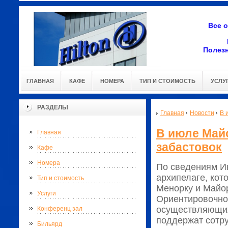
Все 
Полез
ГЛАВНАЯ
КАФЕ
НОМЕРА
ТИП И СТОИМОСТЬ
УСЛУ
РАЗДЕЛЫ
Главная
Новости
В 
В июле Майо
Главная
забастовок
Кафе
Номера
По сведениям Ин
архипелаге, кот
Тип и стоимость
Менорку и Майор
Услуги
Ориентировочно,
осуществляющих 
Конференц зал
поддержат сотру
Бильярд