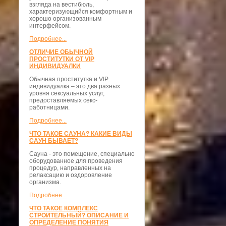
взгляда на вестибюль,
характеризующийся комфортным и
хорошо организованным
интерфейсом.
Подробнее...
ОТЛИЧИЕ ОБЫЧНОЙ
ПРОСТИТУТКИ ОТ VIP
ИНДИВИДУАЛКИ
Обычная проститутка и VIP
индивидуалка – это два разных
уровня сексуальных услуг,
предоставляемых секс-
работницами.
Подробнее...
ЧТО ТАКОЕ САУНА? КАКИЕ ВИДЫ
САУН БЫВАЕТ?
Сауна - это помещение, специально
оборудованное для проведения
процедур, направленных на
релаксацию и оздоровление
организма.
Подробнее...
ЧТО ТАКОЕ КОМПЛЕКС
СТРОИТЕЛЬНЫЙ? ОПИСАНИЕ И
ОПРЕДЕЛЕНИЕ ПОНЯТИЯ