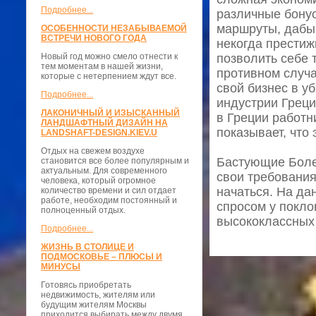
Подробнее...
различные бону
маршруты, дабы
ОСОБЕННОСТИ НЕЗАБЫВАЕМОЙ
ВСТРЕЧИ НОВОГО ГОДА
некогда престиж
Новый год можно смело отнести к
позволить себе 
тем моментам в нашей жизни,
противном случа
которые с нетерпением ждут все.
свой бизнес в у
Подробнее...
индустрии Греци
ЛАКОНИЧНЫЙ И ИЗЫСКАННЫЙ
в Греции работн
ЛАНДШАФТНЫЙ ДИЗАЙН НА
показывает, что
LANDSHAFT-DESIGN.KIEV.U
Отдых на свежем воздухе
Бастующие Боле
становится все более популярным и
актуальным. Для современного
свои требования
человека, который огромное
начаться. На д
количество времени и сил отдает
работе, необходим постоянный и
спросом у покло
полноценный отдых.
высококлассных
Подробнее...
ЖИЗНЬ В СТОЛИЦЕ И
ПОДМОСКОВЬЕ – ПЛЮСЫ И
МИНУСЫ
Готовясь приобретать
недвижимость, жителям или
будущим жителям Москвы
приходится выбирать между двумя