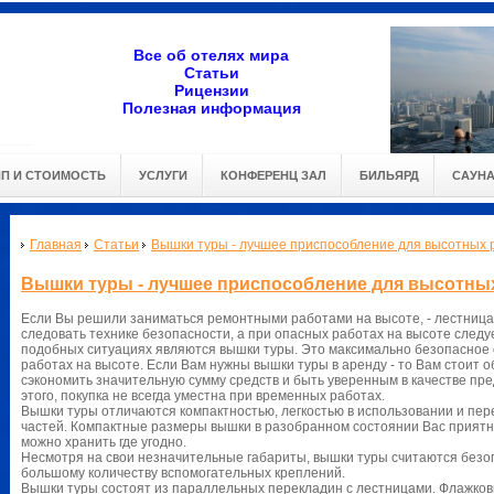
Все об отелях мира
Статьи
Рицензии
Полезная информация
ИП И СТОИМОСТЬ
УСЛУГИ
КОНФЕРЕНЦ ЗАЛ
БИЛЬЯРД
САУН
Главная
Статьи
Вышки туры - лучшее приспособление для высотных 
Вышки туры - лучшее приспособление для высотны
Если Вы решили заниматься ремонтными работами на высоте, - лестница 
следовать технике безопасности, а при опасных работах на высоте следу
подобных ситуациях являются вышки туры. Это максимально безопасное
работах на высоте. Если Вам нужны вышки туры в аренду - то Вам стоит об
сэкономить значительную сумму средств и быть уверенным в качестве пр
этого, покупка не всегда уместна при временных работах.
Вышки туры отличаются компактностью, легкостью в использовании и пе
частей. Компактные размеры вышки в разобранном состоянии Вас приятно
можно хранить где угодно.
Несмотря на свои незначительные габариты, вышки туры считаются без
большому количеству вспомогательных креплений.
Вышки туры состоят из параллельных перекладин с лестницами. Флажко