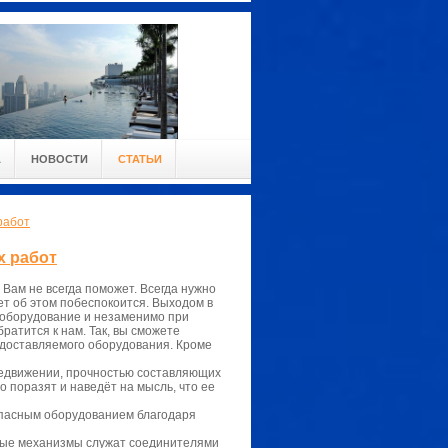
А
НОВОСТИ
СТАТЬИ
работ
х работ
Вам не всегда поможет. Всегда нужно
ет об этом побеспокоится. Выходом в
 оборудование и незаменимо при
ратится к нам. Так, вы сможете
едоставляемого оборудования. Кроме
редвижении, прочностью составляющих
 поразят и наведёт на мысль, что ее
опасным оборудованием благодаря
вые механизмы служат соединителями