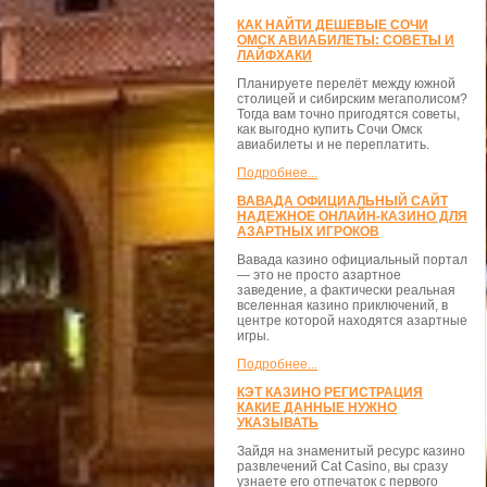
КАК НАЙТИ ДЕШЕВЫЕ СОЧИ
ОМСК АВИАБИЛЕТЫ: СОВЕТЫ И
ЛАЙФХАКИ
Планируете перелёт между южной
столицей и сибирским мегаполисом?
Тогда вам точно пригодятся советы,
как выгодно купить Сочи Омск
авиабилеты и не переплатить.
Подробнее...
ВАВАДА ОФИЦИАЛЬНЫЙ САЙТ
НАДЕЖНОЕ ОНЛАЙН-КАЗИНО ДЛЯ
АЗАРТНЫХ ИГРОКОВ
Вавада казино официальный портал
— это не просто азартное
заведение, а фактически реальная
вселенная казино приключений, в
центре которой находятся азартные
игры.
Подробнее...
КЭТ КАЗИНО РЕГИСТРАЦИЯ
КАКИЕ ДАННЫЕ НУЖНО
УКАЗЫВАТЬ
Зайдя на знаменитый ресурс казино
развлечений Cat Casino, вы сразу
узнаете его отпечаток с первого