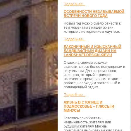
Подробнее...
ОСОБЕННОСТИ НЕЗАБЫВАЕМОЙ
ВСТРЕЧИ НОВОГО ГОДА
Новый год можно смело отнести к
тем моментам в нашей жизни,
которые с нетерпением ждут все.
Подробнее...
ЛАКОНИЧНЫЙ И ИЗЫСКАННЫЙ
ЛАНДШАФТНЫЙ ДИЗАЙН НА
LANDSHAFT-DESIGN.KIEV.U
Отдых на свежем воздухе
становится все более популярным и
актуальным. Для современного
человека, который огромное
количество времени и сил отдает
работе, необходим постоянный и
полноценный отдых.
Подробнее...
ЖИЗНЬ В СТОЛИЦЕ И
ПОДМОСКОВЬЕ – ПЛЮСЫ И
МИНУСЫ
Готовясь приобретать
недвижимость, жителям или
будущим жителям Москвы
приходится выбирать между двумя