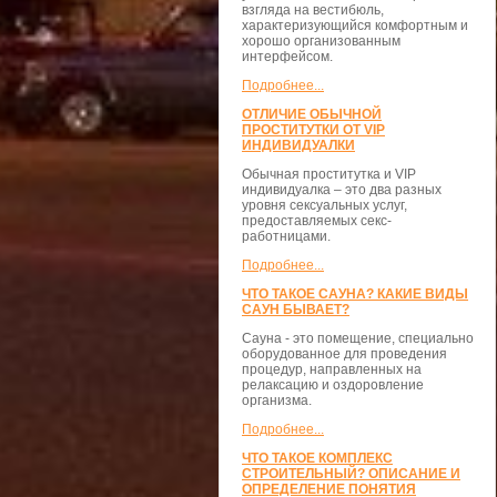
взгляда на вестибюль,
характеризующийся комфортным и
хорошо организованным
интерфейсом.
Подробнее...
ОТЛИЧИЕ ОБЫЧНОЙ
ПРОСТИТУТКИ ОТ VIP
ИНДИВИДУАЛКИ
Обычная проститутка и VIP
индивидуалка – это два разных
уровня сексуальных услуг,
предоставляемых секс-
работницами.
Подробнее...
ЧТО ТАКОЕ САУНА? КАКИЕ ВИДЫ
САУН БЫВАЕТ?
Сауна - это помещение, специально
оборудованное для проведения
процедур, направленных на
релаксацию и оздоровление
организма.
Подробнее...
ЧТО ТАКОЕ КОМПЛЕКС
СТРОИТЕЛЬНЫЙ? ОПИСАНИЕ И
ОПРЕДЕЛЕНИЕ ПОНЯТИЯ