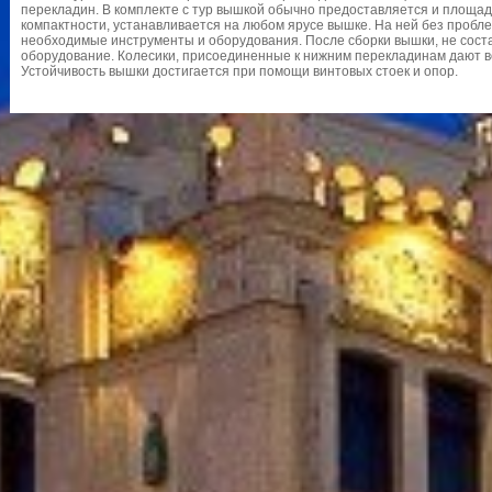
перекладин. В комплекте с тур вышкой обычно предоставляется и площад
компактности, устанавливается на любом ярусе вышке. На ней без пробл
необходимые инструменты и оборудования. После сборки вышки, не сост
оборудование. Колесики, присоединенные к нижним перекладинам дают в
Устойчивость вышки достигается при помощи винтовых стоек и опор.