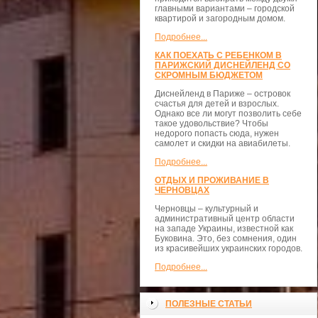
главными вариантами – городской
квартирой и загородным домом.
Подробнее...
КАК ПОЕХАТЬ С РЕБЕНКОМ В
ПАРИЖСКИЙ ДИСНЕЙЛЕНД СО
СКРОМНЫМ БЮДЖЕТОМ
Диснейленд в Париже – островок
счастья для детей и взрослых.
Однако все ли могут позволить себе
такое удовольствие? Чтобы
недорого попасть сюда, нужен
самолет и скидки на авиабилеты.
Подробнее...
ОТДЫХ И ПРОЖИВАНИЕ В
ЧЕРНОВЦАХ
Черновцы – культурный и
административный центр области
на западе Украины, известной как
Буковина. Это, без сомнения, один
из красивейших украинских городов.
Подробнее...
ПОЛЕЗНЫЕ СТАТЬИ