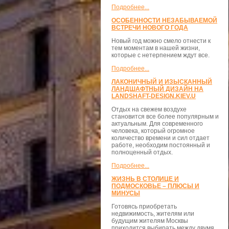
Подробнее...
ОСОБЕННОСТИ НЕЗАБЫВАЕМОЙ
ВСТРЕЧИ НОВОГО ГОДА
Новый год можно смело отнести к
тем моментам в нашей жизни,
которые с нетерпением ждут все.
Подробнее...
ЛАКОНИЧНЫЙ И ИЗЫСКАННЫЙ
ЛАНДШАФТНЫЙ ДИЗАЙН НА
LANDSHAFT-DESIGN.KIEV.U
Отдых на свежем воздухе
становится все более популярным и
актуальным. Для современного
человека, который огромное
количество времени и сил отдает
работе, необходим постоянный и
полноценный отдых.
Подробнее...
ЖИЗНЬ В СТОЛИЦЕ И
ПОДМОСКОВЬЕ – ПЛЮСЫ И
МИНУСЫ
Готовясь приобретать
недвижимость, жителям или
будущим жителям Москвы
приходится выбирать между двумя