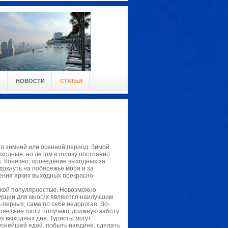
А
НОВОСТИ
СТАТЬИ
 в зимний или осенний период. Зимой
ыходные, но летом в голову постоянно
ах. Конечно, проведение выходных за
тдохнуть на побережье моря и за
дения ярких выходных прекрасно
окой популярностью. Невозможно
Турции для многих являются наилучшим
-первых, сама по себе недорогая. Во-
 приезжие гости получают должную заботу.
ых выходных дня. Туристы могут
уснейшей едой, побыть наедине, сделать