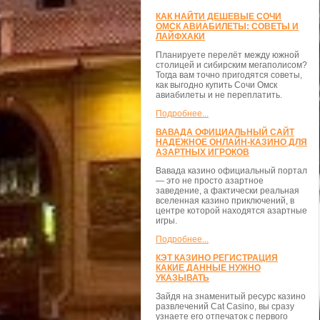
КАК НАЙТИ ДЕШЕВЫЕ СОЧИ
ОМСК АВИАБИЛЕТЫ: СОВЕТЫ И
ЛАЙФХАКИ
Планируете перелёт между южной
столицей и сибирским мегаполисом?
Тогда вам точно пригодятся советы,
как выгодно купить Сочи Омск
авиабилеты и не переплатить.
Подробнее...
ВАВАДА ОФИЦИАЛЬНЫЙ САЙТ
НАДЕЖНОЕ ОНЛАЙН-КАЗИНО ДЛЯ
АЗАРТНЫХ ИГРОКОВ
Вавада казино официальный портал
— это не просто азартное
заведение, а фактически реальная
вселенная казино приключений, в
центре которой находятся азартные
игры.
Подробнее...
КЭТ КАЗИНО РЕГИСТРАЦИЯ
КАКИЕ ДАННЫЕ НУЖНО
УКАЗЫВАТЬ
Зайдя на знаменитый ресурс казино
развлечений Cat Casino, вы сразу
узнаете его отпечаток с первого