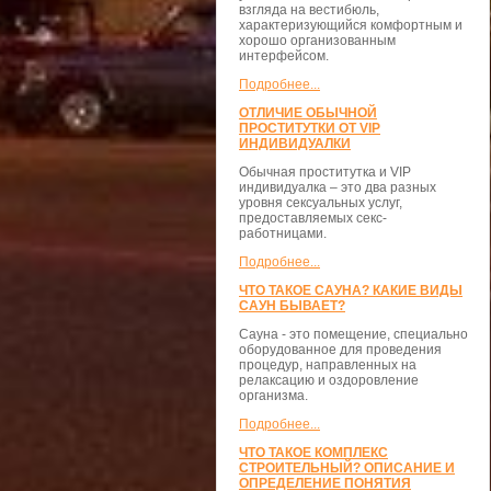
взгляда на вестибюль,
характеризующийся комфортным и
хорошо организованным
интерфейсом.
Подробнее...
ОТЛИЧИЕ ОБЫЧНОЙ
ПРОСТИТУТКИ ОТ VIP
ИНДИВИДУАЛКИ
Обычная проститутка и VIP
индивидуалка – это два разных
уровня сексуальных услуг,
предоставляемых секс-
работницами.
Подробнее...
ЧТО ТАКОЕ САУНА? КАКИЕ ВИДЫ
САУН БЫВАЕТ?
Сауна - это помещение, специально
оборудованное для проведения
процедур, направленных на
релаксацию и оздоровление
организма.
Подробнее...
ЧТО ТАКОЕ КОМПЛЕКС
СТРОИТЕЛЬНЫЙ? ОПИСАНИЕ И
ОПРЕДЕЛЕНИЕ ПОНЯТИЯ