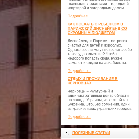
главными вариантами – городской
квартирой и загородным домом.
Подробнее...
КАК ПОЕХАТЬ С РЕБЕНКОМ В
ПАРИЖСКИЙ ДИСНЕЙЛЕНД СО
СКРОМНЫМ БЮДЖЕТОМ
Диснейленд в Париже – островок
счастья для детей и взрослых.
Однако все ли могут позволить себе
такое удовольствие? Чтобы
недорого попасть сюда, нужен
самолет и скидки на авиабилеты.
Подробнее...
ОТДЫХ И ПРОЖИВАНИЕ В
ЧЕРНОВЦАХ
Черновцы – культурный и
административный центр области
на западе Украины, известной как
Буковина. Это, без сомнения, один
из красивейших украинских городов.
Подробнее...
ПОЛЕЗНЫЕ СТАТЬИ