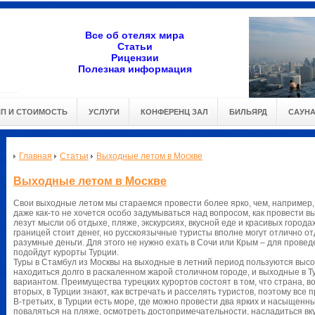
Все об отелях мира
Статьи
Рицензии
Полезная информация
ИП И СТОИМОСТЬ
УСЛУГИ
КОНФЕРЕНЦ ЗАЛ
БИЛЬЯРД
САУН
Главная
Статьи
Выходные летом в Москве
Выходные летом в Москве
Свои выходные летом мы стараемся провести более ярко, чем, например,
даже как-то не хочется особо задумываться над вопросом, как провести в
лезут мысли об отдыхе, пляже, экскурсиях, вкусной еде и красивых город
границей стоит денег, но русскоязычные туристы вполне могут отлично о
разумные деньги. Для этого не нужно ехать в Сочи или Крым – для прове
подойдут курорты Турции.
Туры в Стамбул из Москвы на выходные в летний период пользуются выс
находиться долго в раскаленном жарой столичном городе, и выходные в 
вариантом. Преимущества турецких курортов состоят в том, что страна, во
вторых, в Турции знают, как встречать и расселять туристов, поэтому все
В-третьих, в Турции есть море, где можно провести два ярких и насыщенн
поваляться на пляже, осмотреть достопримечательности, насладиться вк