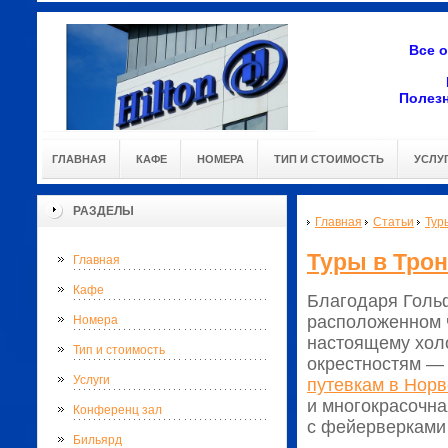
Все 
Полез
ГЛАВНАЯ
КАФЕ
НОМЕРА
ТИП И СТОИМОСТЬ
УСЛУ
РАЗДЕЛЫ
Главная
Статьи
Тур
Туры в Трон
Главная
Кафе
Благодаря Голь
расположенном ч
Номера
настоящему хол
Тип и стоимость
окрестностям — 
Услуги
путевкам в Норв
и многокрасочна
Конференц зал
с фейерверками 
Бильярд