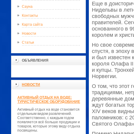
Еще в доисторич
Сауна
Нидельвы в лет
свободных мужчи
Контакты
правителей. Сег
Карта сайта
основанного в 9
Новости
королем и хрис
Статьи
Но свое совреме
спустя, в эпоху
и был известен 
ОБЪЯВЛЕНИЯ
короля Олафа II
и купцы. Тронхе
Норвегии.
НОВОСТИ
О том, что этот 
традициями, нет
АКТИВНЫЙ ОТДЫХ НА ВОДЕ:
деревянные дома
ТУРИСТИЧЕСКОЕ ОБОРУДОВАНИЕ
ждут богатых то
Активный отдых на воде становится
XIV веков видны
отдельным видом развлечений.
паломников: с 2
Соответственно, с каждым годом
появляется всё больше продукции и
Святого Олафа»
товаров, которые этому виду отдыха
посвящены.
Помимо Нидарусс