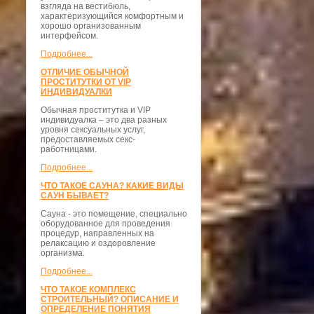
взгляда на вестибюль,
характеризующийся комфортным и
хорошо организованным
интерфейсом.
Подробнее...
ОТЛИЧИЕ ОБЫЧНОЙ
ПРОСТИТУТКИ ОТ VIP
ИНДИВИДУАЛКИ
Обычная проститутка и VIP
индивидуалка – это два разных
уровня сексуальных услуг,
предоставляемых секс-
работницами.
Подробнее...
ЧТО ТАКОЕ САУНА? КАКИЕ ВИДЫ
САУН БЫВАЕТ?
Сауна - это помещение, специально
оборудованное для проведения
процедур, направленных на
релаксацию и оздоровление
организма.
Подробнее...
ЧТО ТАКОЕ КОМПЛЕКС
СТРОИТЕЛЬНЫЙ? ОПИСАНИЕ И
ОПРЕДЕЛЕНИЕ ПОНЯТИЯ