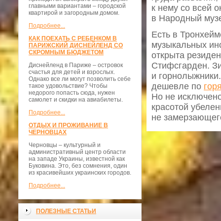
главными вариантами – городской
к нему со всей о
квартирой и загородным домом.
в Народный музе
Подробнее...
Есть в Тронхейм
КАК ПОЕХАТЬ С РЕБЕНКОМ В
музыкальных инс
ПАРИЖСКИЙ ДИСНЕЙЛЕНД СО
СКРОМНЫМ БЮДЖЕТОМ
открыта резиде
Стифсгарден. З
Диснейленд в Париже – островок
счастья для детей и взрослых.
и горнолыжники.
Однако все ли могут позволить себе
дешевле по
гор
такое удовольствие? Чтобы
недорого попасть сюда, нужен
Но не исключено
самолет и скидки на авиабилеты.
красотой убелен
Подробнее...
не замерзающег
ОТДЫХ И ПРОЖИВАНИЕ В
ЧЕРНОВЦАХ
Черновцы – культурный и
административный центр области
на западе Украины, известной как
Буковина. Это, без сомнения, один
из красивейших украинских городов.
Подробнее...
ПОЛЕЗНЫЕ СТАТЬИ