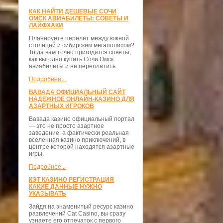
КАК НАЙТИ ДЕШЕВЫЕ СОЧИ
ОМСК АВИАБИЛЕТЫ: СОВЕТЫ И
ЛАЙФХАКИ
Планируете перелёт между южной
столицей и сибирским мегаполисом?
Тогда вам точно пригодятся советы,
как выгодно купить Сочи Омск
авиабилеты и не переплатить.
Подробнее...
ВАВАДА ОФИЦИАЛЬНЫЙ САЙТ
НАДЕЖНОЕ ОНЛАЙН-КАЗИНО ДЛЯ
АЗАРТНЫХ ИГРОКОВ
Вавада казино официальный портал
— это не просто азартное
заведение, а фактически реальная
вселенная казино приключений, в
центре которой находятся азартные
игры.
Подробнее...
КЭТ КАЗИНО РЕГИСТРАЦИЯ
КАКИЕ ДАННЫЕ НУЖНО
УКАЗЫВАТЬ
Зайдя на знаменитый ресурс казино
развлечений Cat Casino, вы сразу
узнаете его отпечаток с первого