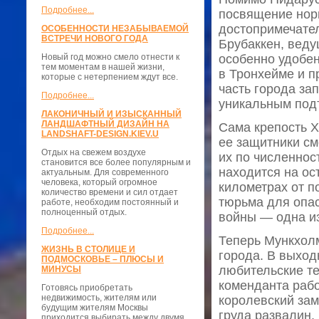
Подробнее...
посвящение норв
достопримечател
ОСОБЕННОСТИ НЕЗАБЫВАЕМОЙ
ВСТРЕЧИ НОВОГО ГОДА
Брубаккен, веду
Новый год можно смело отнести к
особенно удобен
тем моментам в нашей жизни,
в Тронхейме и п
которые с нетерпением ждут все.
часть города за
Подробнее...
уникальным под
ЛАКОНИЧНЫЙ И ИЗЫСКАННЫЙ
ЛАНДШАФТНЫЙ ДИЗАЙН НА
Сама крепость XV
LANDSHAFT-DESIGN.KIEV.U
ее защитники см
Отдых на свежем воздухе
их по численнос
становится все более популярным и
находится на ос
актуальным. Для современного
человека, который огромное
километрах от п
количество времени и сил отдает
тюрьма для опас
работе, необходим постоянный и
полноценный отдых.
войны — одна из
Подробнее...
Теперь Мункхолм
ЖИЗНЬ В СТОЛИЦЕ И
города. В выход
ПОДМОСКОВЬЕ – ПЛЮСЫ И
любительские т
МИНУСЫ
коменданта рабо
Готовясь приобретать
недвижимость, жителям или
королевский зам
будущим жителям Москвы
груда развалин,
приходится выбирать между двумя