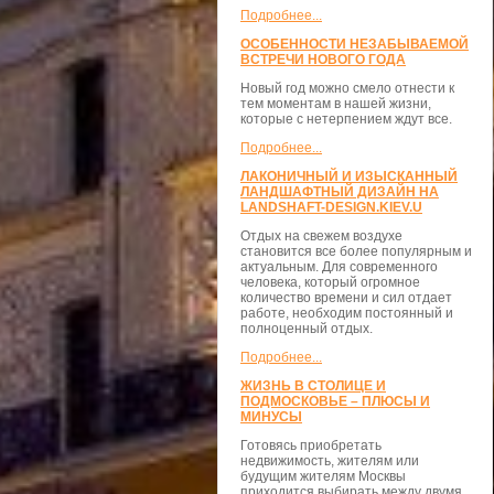
Подробнее...
ОСОБЕННОСТИ НЕЗАБЫВАЕМОЙ
ВСТРЕЧИ НОВОГО ГОДА
Новый год можно смело отнести к
тем моментам в нашей жизни,
которые с нетерпением ждут все.
Подробнее...
ЛАКОНИЧНЫЙ И ИЗЫСКАННЫЙ
ЛАНДШАФТНЫЙ ДИЗАЙН НА
LANDSHAFT-DESIGN.KIEV.U
Отдых на свежем воздухе
становится все более популярным и
актуальным. Для современного
человека, который огромное
количество времени и сил отдает
работе, необходим постоянный и
полноценный отдых.
Подробнее...
ЖИЗНЬ В СТОЛИЦЕ И
ПОДМОСКОВЬЕ – ПЛЮСЫ И
МИНУСЫ
Готовясь приобретать
недвижимость, жителям или
будущим жителям Москвы
приходится выбирать между двумя