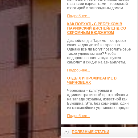
главными вариантами – городской
квартирой и загородным домом.
Подробнее...
КАК ПОЕХАТЬ С РЕБЕНКОМ В
ПАРИЖСКИЙ ДИСНЕЙЛЕНД СО
СКРОМНЫМ БЮДЖЕТОМ
Диснейленд в Париже – островок
счастья для детей и взрослых.
Однако все ли могут позволить себе
такое удовольствие? Чтобы
недорого попасть сюда, нужен
самолет и скидки на авиабилеты.
Подробнее...
ОТДЫХ И ПРОЖИВАНИЕ В
ЧЕРНОВЦАХ
Черновцы – культурный и
административный центр области
на западе Украины, известной как
Буковина. Это, без сомнения, один
из красивейших украинских городов.
Подробнее...
ПОЛЕЗНЫЕ СТАТЬИ