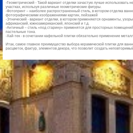
-Геометрический - Такой вариант отделки зачастую лучше использовать не
участках, используя различные геометрические фигуры.
-Фотопринт – наиболее распространенный стиль, в котором отделка ван
фотографическими изображениями картин, пейзажей
-Этнический - вариант отделки, в котором применяются орнаменты, узор
африканский, южноамериканский, японский и т.д.
-Античный – стиль «под старину» применятся для просторных помещений
пастельные тона.
-Хай-тек - в сочетании кафельной плитки обязательно применение металла
Итак, самое главное преимущество выбора керамической плитки для ванн
расцветок, фактур, элементов декора, что позволит создать неповторимы