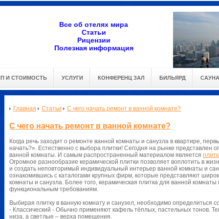
Все об отелях мира
Статьи
Рицензии
Полезная информация
ИП И СТОИМОСТЬ
УСЛУГИ
КОНФЕРЕНЦ ЗАЛ
БИЛЬЯРД
САУН
Главная
Статьи
С чего начать ремонт в ванной комнате?
С чего начать ремонт в ванной комнате?
Когда речь заходит о ремонте ванной комнаты и санузла в квартире, первы
начать?». Естественно с выбора плитки! Сегодня на рынке представлен 
ванной комнаты. И самым распространенный материалом является
плитк
Огромное разнообразие керамической плитки позволяет воплотить в жи
и создать неповторимый индивидуальный интерьер ванной комнаты и сану
ознакомившись с каталогами крупных фирм, которые представляют широк
комнаты и санузла. Более того, керамическая плитка для ванной комнаты
функциональным требованиям.
Выбирая плитку в ванную комнату и санузел, необходимо определиться со
- Классический - Обычно применяют кафель тёплых, пастельных тонов. Т
низа, а светлые – верха помещения.