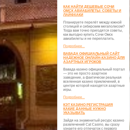
КАК НАЙТИ ДЕШЕВЫЕ СОЧИ
ОМСК АВИАБИЛЕТЫ: СОВЕТЫ И
ЛАЙФХАКИ
Планируете перелёт между южной
столицей и сибирским мегаполисом?
Тогда вам точно пригодятся советы,
как выгодно купить Сочи Омск
авиабилеты и не переплатить.
Подробнее...
ВАВАДА ОФИЦИАЛЬНЫЙ САЙТ
НАДЕЖНОЕ ОНЛАЙН-КАЗИНО ДЛЯ
АЗАРТНЫХ ИГРОКОВ
Вавада казино официальный портал
— это не просто азартное
заведение, а фактически реальная
вселенная казино приключений, в
центре которой находятся азартные
игры.
Подробнее...
КЭТ КАЗИНО РЕГИСТРАЦИЯ
КАКИЕ ДАННЫЕ НУЖНО
УКАЗЫВАТЬ
Зайдя на знаменитый ресурс казино
развлечений Cat Casino, вы сразу
узнаете его отпечаток с первого