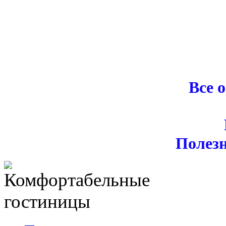
Все 
Полез