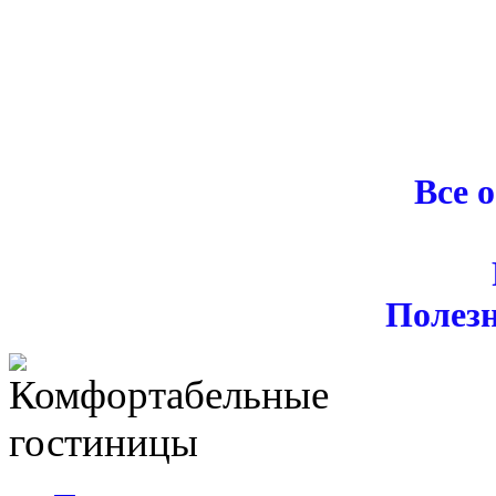
Все 
Полез