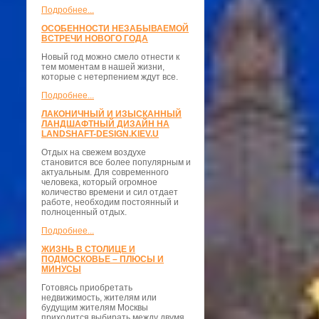
Подробнее...
ОСОБЕННОСТИ НЕЗАБЫВАЕМОЙ
ВСТРЕЧИ НОВОГО ГОДА
Новый год можно смело отнести к
тем моментам в нашей жизни,
которые с нетерпением ждут все.
Подробнее...
ЛАКОНИЧНЫЙ И ИЗЫСКАННЫЙ
ЛАНДШАФТНЫЙ ДИЗАЙН НА
LANDSHAFT-DESIGN.KIEV.U
Отдых на свежем воздухе
становится все более популярным и
актуальным. Для современного
человека, который огромное
количество времени и сил отдает
работе, необходим постоянный и
полноценный отдых.
Подробнее...
ЖИЗНЬ В СТОЛИЦЕ И
ПОДМОСКОВЬЕ – ПЛЮСЫ И
МИНУСЫ
Готовясь приобретать
недвижимость, жителям или
будущим жителям Москвы
приходится выбирать между двумя