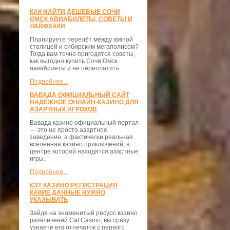
КАК НАЙТИ ДЕШЕВЫЕ СОЧИ
ОМСК АВИАБИЛЕТЫ: СОВЕТЫ И
ЛАЙФХАКИ
Планируете перелёт между южной
столицей и сибирским мегаполисом?
Тогда вам точно пригодятся советы,
как выгодно купить Сочи Омск
авиабилеты и не переплатить.
Подробнее...
ВАВАДА ОФИЦИАЛЬНЫЙ САЙТ
НАДЕЖНОЕ ОНЛАЙН-КАЗИНО ДЛЯ
АЗАРТНЫХ ИГРОКОВ
Вавада казино официальный портал
— это не просто азартное
заведение, а фактически реальная
вселенная казино приключений, в
центре которой находятся азартные
игры.
Подробнее...
КЭТ КАЗИНО РЕГИСТРАЦИЯ
КАКИЕ ДАННЫЕ НУЖНО
УКАЗЫВАТЬ
Зайдя на знаменитый ресурс казино
развлечений Cat Casino, вы сразу
узнаете его отпечаток с первого