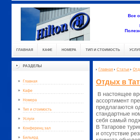
Все 
Полез
ГЛАВНАЯ
КАФЕ
НОМЕРА
ТИП И СТОИМОСТЬ
УСЛУ
РАЗДЕЛЫ
Главная
Статьи
Отд
Отдых в Тат
Главная
Кафе
В настоящее вр
ассортимент пре
Номера
предлагаются од
Тип и стоимость
стандартные ном
Услуги
себя самый подх
В Татарове тури
Конференц зал
и отсутствие ре
Бильярд