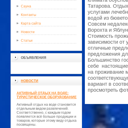
климата обуслов
Татарова. Отды
Сауна
услугами лечебн
Контакты
водой из бюветов
Совсем недалеко
Карта сайта
Ворохта и Яблун
Новости
Стоимость прожи
Статьи
зависимости от 
отличные предл
предложения дл
ОБЪЯВЛЕНИЯ
Большинство гос
себе настоящие 
на проживание м
соответствующую
НОВОСТИ
вариант в соотв
просмотреть фот
АКТИВНЫЙ ОТДЫХ НА ВОДЕ:
ТУРИСТИЧЕСКОЕ ОБОРУДОВАНИЕ
Активный отдых на воде становится
отдельным видом развлечений.
Соответственно, с каждым годом
появляется всё больше продукции и
товаров, которые этому виду отдыха
посвящены.