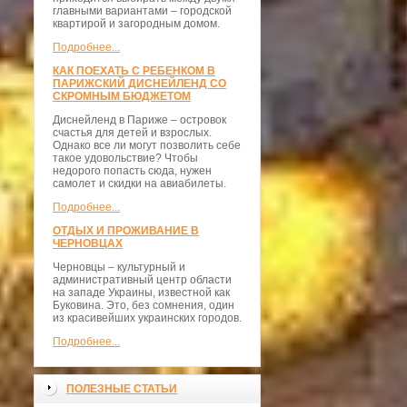
главными вариантами – городской
квартирой и загородным домом.
Подробнее...
КАК ПОЕХАТЬ С РЕБЕНКОМ В
ПАРИЖСКИЙ ДИСНЕЙЛЕНД СО
СКРОМНЫМ БЮДЖЕТОМ
Диснейленд в Париже – островок
счастья для детей и взрослых.
Однако все ли могут позволить себе
такое удовольствие? Чтобы
недорого попасть сюда, нужен
самолет и скидки на авиабилеты.
Подробнее...
ОТДЫХ И ПРОЖИВАНИЕ В
ЧЕРНОВЦАХ
Черновцы – культурный и
административный центр области
на западе Украины, известной как
Буковина. Это, без сомнения, один
из красивейших украинских городов.
Подробнее...
ПОЛЕЗНЫЕ СТАТЬИ