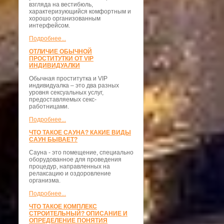
взгляда на вестибюль,
характеризующийся комфортным и
хорошо организованным
интерфейсом.
Подробнее...
ОТЛИЧИЕ ОБЫЧНОЙ
ПРОСТИТУТКИ ОТ VIP
ИНДИВИДУАЛКИ
Обычная проститутка и VIP
индивидуалка – это два разных
уровня сексуальных услуг,
предоставляемых секс-
работницами.
Подробнее...
ЧТО ТАКОЕ САУНА? КАКИЕ ВИДЫ
САУН БЫВАЕТ?
Сауна - это помещение, специально
оборудованное для проведения
процедур, направленных на
релаксацию и оздоровление
организма.
Подробнее...
ЧТО ТАКОЕ КОМПЛЕКС
СТРОИТЕЛЬНЫЙ? ОПИСАНИЕ И
ОПРЕДЕЛЕНИЕ ПОНЯТИЯ