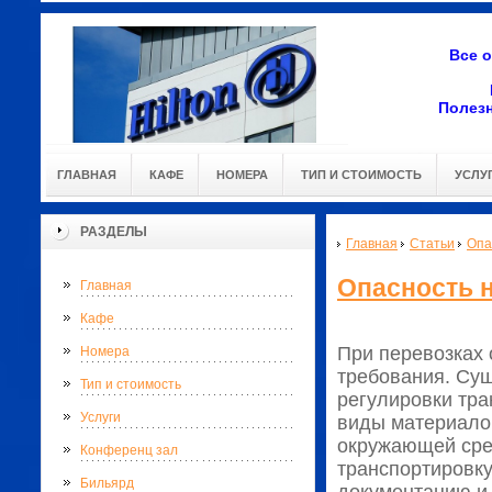
Все 
Полез
ГЛАВНАЯ
КАФЕ
НОМЕРА
ТИП И СТОИМОСТЬ
УСЛУ
РАЗДЕЛЫ
Главная
Статьи
Опа
Опасность н
Главная
Кафе
При перевозках
Номера
требования. Сущ
Тип и стоимость
регулировки тра
Услуги
виды материалов
окружающей сре
Конференц зал
транспортировк
Бильярд