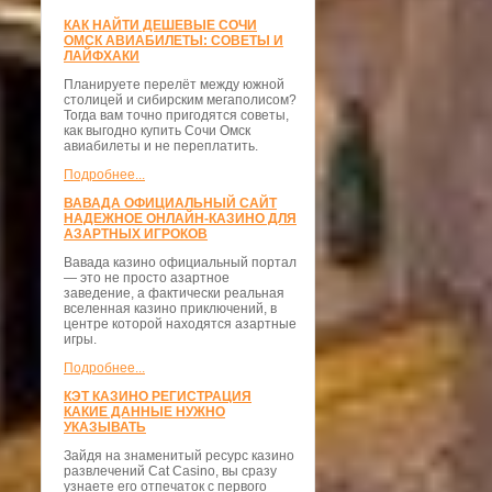
КАК НАЙТИ ДЕШЕВЫЕ СОЧИ
ОМСК АВИАБИЛЕТЫ: СОВЕТЫ И
ЛАЙФХАКИ
Планируете перелёт между южной
столицей и сибирским мегаполисом?
Тогда вам точно пригодятся советы,
как выгодно купить Сочи Омск
авиабилеты и не переплатить.
Подробнее...
ВАВАДА ОФИЦИАЛЬНЫЙ САЙТ
НАДЕЖНОЕ ОНЛАЙН-КАЗИНО ДЛЯ
АЗАРТНЫХ ИГРОКОВ
Вавада казино официальный портал
— это не просто азартное
заведение, а фактически реальная
вселенная казино приключений, в
центре которой находятся азартные
игры.
Подробнее...
КЭТ КАЗИНО РЕГИСТРАЦИЯ
КАКИЕ ДАННЫЕ НУЖНО
УКАЗЫВАТЬ
Зайдя на знаменитый ресурс казино
развлечений Cat Casino, вы сразу
узнаете его отпечаток с первого