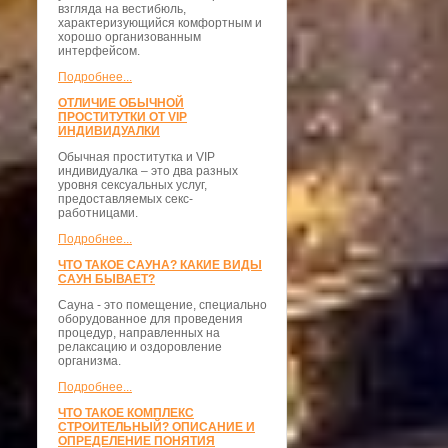
взгляда на вестибюль,
характеризующийся комфортным и
хорошо организованным
интерфейсом.
Подробнее...
ОТЛИЧИЕ ОБЫЧНОЙ
ПРОСТИТУТКИ ОТ VIP
ИНДИВИДУАЛКИ
Обычная проститутка и VIP
индивидуалка – это два разных
уровня сексуальных услуг,
предоставляемых секс-
работницами.
Подробнее...
ЧТО ТАКОЕ САУНА? КАКИЕ ВИДЫ
САУН БЫВАЕТ?
Сауна - это помещение, специально
оборудованное для проведения
процедур, направленных на
релаксацию и оздоровление
организма.
Подробнее...
ЧТО ТАКОЕ КОМПЛЕКС
СТРОИТЕЛЬНЫЙ? ОПИСАНИЕ И
ОПРЕДЕЛЕНИЕ ПОНЯТИЯ