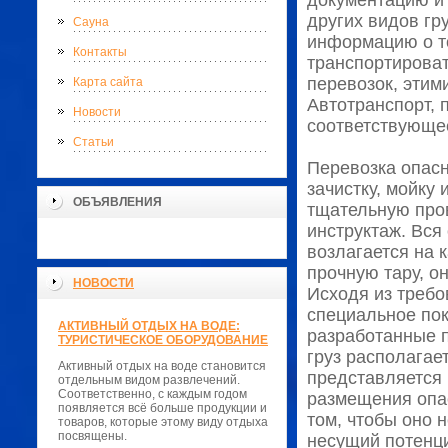
документацию и
других видов гр
Сауна
информацию о то
Контакты
транспортироват
перевозок, этим
Карта сайта
Автотранспорт,
Новости
соответствующее
Статьи
Перевозка опасн
зачистку, мойку
ОБЪЯВЛЕНИЯ
тщательную пров
инструктаж. Вся
возлагается на 
прочную тару, о
НОВОСТИ
Исходя из требо
специальное пок
АКТИВНЫЙ ОТДЫХ НА ВОДЕ:
разработанные 
ТУРИСТИЧЕСКОЕ ОБОРУДОВАНИЕ
груз располагае
Активный отдых на воде становится
представляется 
отдельным видом развлечений.
Соответственно, с каждым годом
размещения опас
появляется всё больше продукции и
том, чтобы оно 
товаров, которые этому виду отдыха
посвящены.
несущий потенц