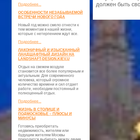
должен быть сво
Подробнее...
ОСОБЕННОСТИ НЕЗАБЫВАЕМОЙ
ВСТРЕЧИ НОВОГО ГОДА
Новый год можно смело отнести к
тем моментам в нашей жизни,
которые с нетерпением ждут все.
Подробнее...
ЛАКОНИЧНЫЙ И ИЗЫСКАННЫЙ
ЛАНДШАФТНЫЙ ДИЗАЙН НА
LANDSHAFT-DESIGN.KIEV.U
Отдых на свежем воздухе
становится все более популярным и
актуальным. Для современного
человека, который огромное
количество времени и сил отдает
работе, необходим постоянный и
полноценный отдых.
Подробнее...
ЖИЗНЬ В СТОЛИЦЕ И
ПОДМОСКОВЬЕ – ПЛЮСЫ И
МИНУСЫ
Готовясь приобретать
недвижимость, жителям или
будущим жителям Москвы
приходится выбирать между двумя