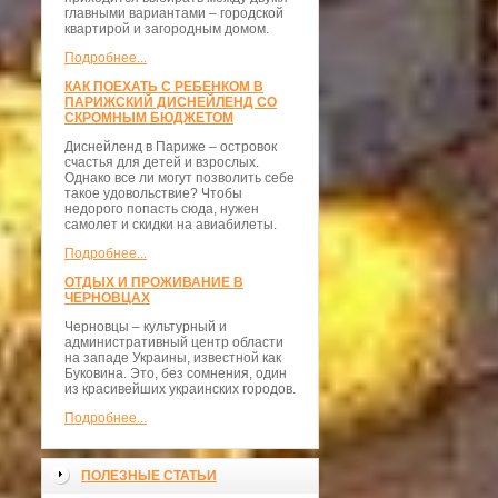
главными вариантами – городской
квартирой и загородным домом.
Подробнее...
КАК ПОЕХАТЬ С РЕБЕНКОМ В
ПАРИЖСКИЙ ДИСНЕЙЛЕНД СО
СКРОМНЫМ БЮДЖЕТОМ
Диснейленд в Париже – островок
счастья для детей и взрослых.
Однако все ли могут позволить себе
такое удовольствие? Чтобы
недорого попасть сюда, нужен
самолет и скидки на авиабилеты.
Подробнее...
ОТДЫХ И ПРОЖИВАНИЕ В
ЧЕРНОВЦАХ
Черновцы – культурный и
административный центр области
на западе Украины, известной как
Буковина. Это, без сомнения, один
из красивейших украинских городов.
Подробнее...
ПОЛЕЗНЫЕ СТАТЬИ