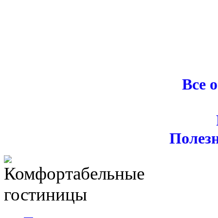
Все 
Полез