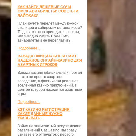
КАК НАЙТИ ДЕШЕВЫЕ СОЧИ
ОМСК АВИАБИЛЕТЫ: СОВЕТЫ И
ЛАЙФХАКИ
Планируете перелёт между южной
столицей и сибирским мегаполисом?
Тогда вам точно пригодятся советы,
как выгодно купить Сочи Омск
авиабилеты и не переплатить.
Подробнее...
ВАВАДА ОФИЦИАЛЬНЫЙ САЙТ
НАДЕЖНОЕ ОНЛАЙН-КАЗИНО ДЛЯ
АЗАРТНЫХ ИГРОКОВ
Вавада казино официальный портал
— это не просто азартное
заведение, а фактически реальная
вселенная казино приключений, в
центре которой находятся азартные
игры.
Подробнее...
КЭТ КАЗИНО РЕГИСТРАЦИЯ
КАКИЕ ДАННЫЕ НУЖНО
УКАЗЫВАТЬ
Зайдя на знаменитый ресурс казино
развлечений Cat Casino, вы сразу
узнаете его отпечаток с первого