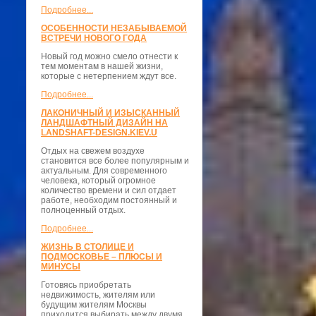
Подробнее...
ОСОБЕННОСТИ НЕЗАБЫВАЕМОЙ
ВСТРЕЧИ НОВОГО ГОДА
Новый год можно смело отнести к
тем моментам в нашей жизни,
которые с нетерпением ждут все.
Подробнее...
ЛАКОНИЧНЫЙ И ИЗЫСКАННЫЙ
ЛАНДШАФТНЫЙ ДИЗАЙН НА
LANDSHAFT-DESIGN.KIEV.U
Отдых на свежем воздухе
становится все более популярным и
актуальным. Для современного
человека, который огромное
количество времени и сил отдает
работе, необходим постоянный и
полноценный отдых.
Подробнее...
ЖИЗНЬ В СТОЛИЦЕ И
ПОДМОСКОВЬЕ – ПЛЮСЫ И
МИНУСЫ
Готовясь приобретать
недвижимость, жителям или
будущим жителям Москвы
приходится выбирать между двумя