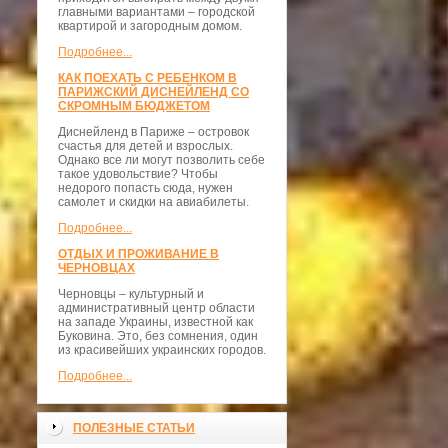
главными вариантами – городской
квартирой и загородным домом.
Подробнее...
КАК ПОЕХАТЬ С РЕБЕНКОМ В
ПАРИЖСКИЙ ДИСНЕЙЛЕНД СО
СКРОМНЫМ БЮДЖЕТОМ
Диснейленд в Париже – островок
счастья для детей и взрослых.
Однако все ли могут позволить себе
такое удовольствие? Чтобы
недорого попасть сюда, нужен
самолет и скидки на авиабилеты.
Подробнее...
ОТДЫХ И ПРОЖИВАНИЕ В
ЧЕРНОВЦАХ
Черновцы – культурный и
административный центр области
на западе Украины, известной как
Буковина. Это, без сомнения, один
из красивейших украинских городов.
Подробнее...
ПОЛЕЗНЫЕ СТАТЬИ