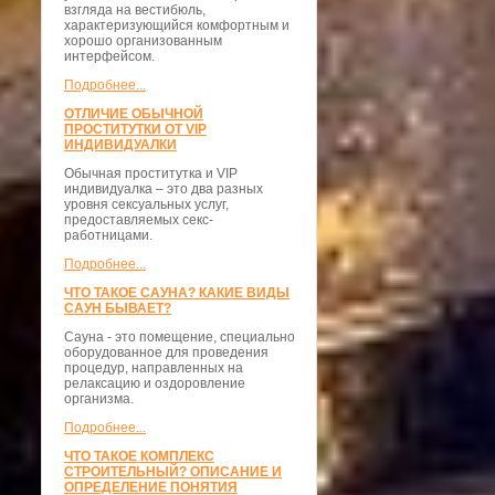
взгляда на вестибюль,
характеризующийся комфортным и
хорошо организованным
интерфейсом.
Подробнее...
ОТЛИЧИЕ ОБЫЧНОЙ
ПРОСТИТУТКИ ОТ VIP
ИНДИВИДУАЛКИ
Обычная проститутка и VIP
индивидуалка – это два разных
уровня сексуальных услуг,
предоставляемых секс-
работницами.
Подробнее...
ЧТО ТАКОЕ САУНА? КАКИЕ ВИДЫ
САУН БЫВАЕТ?
Сауна - это помещение, специально
оборудованное для проведения
процедур, направленных на
релаксацию и оздоровление
организма.
Подробнее...
ЧТО ТАКОЕ КОМПЛЕКС
СТРОИТЕЛЬНЫЙ? ОПИСАНИЕ И
ОПРЕДЕЛЕНИЕ ПОНЯТИЯ