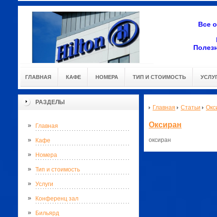
Все 
Полез
ГЛАВНАЯ
КАФЕ
НОМЕРА
ТИП И СТОИМОСТЬ
УСЛУ
РАЗДЕЛЫ
Главная
Статьи
Окс
Оксиран
Главная
оксиран
Кафе
Номера
Тип и стоимость
Услуги
Конференц зал
Бильярд