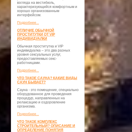
взгляда на вестибюль,
характеризующийся комфортным и
хорошо организованным
интерфейсом.
Подробнее...
ОТЛИЧИЕ ОБЫЧНОЙ
ПРОСТИТУТКИ ОТ VIP
ИНДИВИДУАЛКИ
Обычная проститутка и VIP
индивидуалка – это два разных
уровня сексуальных услуг,
предоставляемых секс-
работницами.
Подробнее...
ЧТО ТАКОЕ САУНА? КАКИЕ ВИДЫ
САУН БЫВАЕТ?
Сауна - это помещение, специально
оборудованное для проведения
процедур, направленных на
релаксацию и оздоровление
организма.
Подробнее...
ЧТО ТАКОЕ КОМПЛЕКС
СТРОИТЕЛЬНЫЙ? ОПИСАНИЕ И
ОПРЕДЕЛЕНИЕ ПОНЯТИЯ