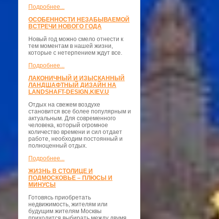
Подробнее...
ОСОБЕННОСТИ НЕЗАБЫВАЕМОЙ
ВСТРЕЧИ НОВОГО ГОДА
Новый год можно смело отнести к
тем моментам в нашей жизни,
которые с нетерпением ждут все.
Подробнее...
ЛАКОНИЧНЫЙ И ИЗЫСКАННЫЙ
ЛАНДШАФТНЫЙ ДИЗАЙН НА
LANDSHAFT-DESIGN.KIEV.U
Отдых на свежем воздухе
становится все более популярным и
актуальным. Для современного
человека, который огромное
количество времени и сил отдает
работе, необходим постоянный и
полноценный отдых.
Подробнее...
ЖИЗНЬ В СТОЛИЦЕ И
ПОДМОСКОВЬЕ – ПЛЮСЫ И
МИНУСЫ
Готовясь приобретать
недвижимость, жителям или
будущим жителям Москвы
приходится выбирать между двумя