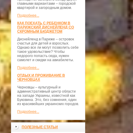
главными вариантами – городской
квартирой и загородным домом.
Подробнее...
КАК ПОЕХАТЬ С РЕБЕНКОМ В
ПАРИЖСКИЙ ДИСНЕЙЛЕНД СО
СКРОМНЫМ БЮДЖЕТОМ
Диснейленд в Париже – островок
счастья для детей и взрослых.
Однако все ли могут позволить себе
такое удовольствие? Чтобы
недорого попасть сюда, нужен
самолет и скидки на авиабилеты.
Подробнее...
ОТДЫХ И ПРОЖИВАНИЕ В
ЧЕРНОВЦАХ
Черновцы – культурный и
административный центр области
на западе Украины, известной как
Буковина. Это, без сомнения, один
из красивейших украинских городов.
Подробнее...
ПОЛЕЗНЫЕ СТАТЬИ