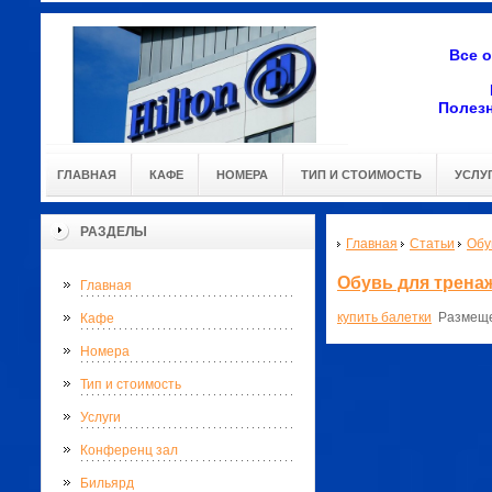
Все 
Полез
ГЛАВНАЯ
КАФЕ
НОМЕРА
ТИП И СТОИМОСТЬ
УСЛУ
РАЗДЕЛЫ
Главная
Статьи
Обу
Обувь для трена
Главная
купить балетки
⁠ Разме
Кафе
Номера
Тип и стоимость
Услуги
Конференц зал
Бильярд