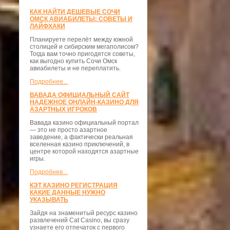
КАК НАЙТИ ДЕШЕВЫЕ СОЧИ
ОМСК АВИАБИЛЕТЫ: СОВЕТЫ И
ЛАЙФХАКИ
Планируете перелёт между южной
столицей и сибирским мегаполисом?
Тогда вам точно пригодятся советы,
как выгодно купить Сочи Омск
авиабилеты и не переплатить.
Подробнее...
ВАВАДА ОФИЦИАЛЬНЫЙ САЙТ
НАДЕЖНОЕ ОНЛАЙН-КАЗИНО ДЛЯ
АЗАРТНЫХ ИГРОКОВ
Вавада казино официальный портал
— это не просто азартное
заведение, а фактически реальная
вселенная казино приключений, в
центре которой находятся азартные
игры.
Подробнее...
КЭТ КАЗИНО РЕГИСТРАЦИЯ
КАКИЕ ДАННЫЕ НУЖНО
УКАЗЫВАТЬ
Зайдя на знаменитый ресурс казино
развлечений Cat Casino, вы сразу
узнаете его отпечаток с первого