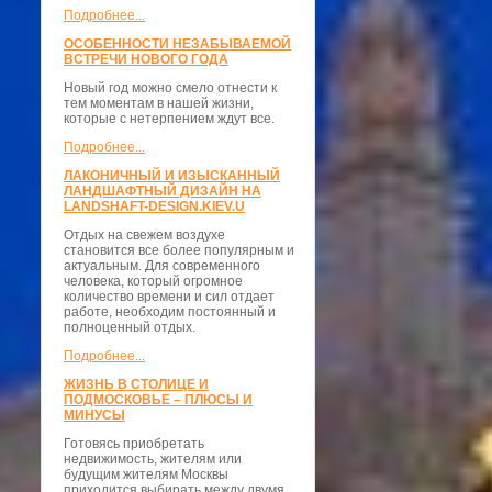
Подробнее...
ОСОБЕННОСТИ НЕЗАБЫВАЕМОЙ
ВСТРЕЧИ НОВОГО ГОДА
Новый год можно смело отнести к
тем моментам в нашей жизни,
которые с нетерпением ждут все.
Подробнее...
ЛАКОНИЧНЫЙ И ИЗЫСКАННЫЙ
ЛАНДШАФТНЫЙ ДИЗАЙН НА
LANDSHAFT-DESIGN.KIEV.U
Отдых на свежем воздухе
становится все более популярным и
актуальным. Для современного
человека, который огромное
количество времени и сил отдает
работе, необходим постоянный и
полноценный отдых.
Подробнее...
ЖИЗНЬ В СТОЛИЦЕ И
ПОДМОСКОВЬЕ – ПЛЮСЫ И
МИНУСЫ
Готовясь приобретать
недвижимость, жителям или
будущим жителям Москвы
приходится выбирать между двумя