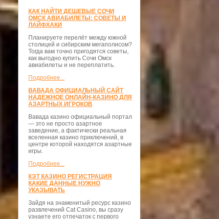
КАК НАЙТИ ДЕШЕВЫЕ СОЧИ
ОМСК АВИАБИЛЕТЫ: СОВЕТЫ И
ЛАЙФХАКИ
Планируете перелёт между южной
столицей и сибирским мегаполисом?
Тогда вам точно пригодятся советы,
как выгодно купить Сочи Омск
авиабилеты и не переплатить.
Подробнее...
ВАВАДА ОФИЦИАЛЬНЫЙ САЙТ
НАДЕЖНОЕ ОНЛАЙН-КАЗИНО ДЛЯ
АЗАРТНЫХ ИГРОКОВ
Вавада казино официальный портал
— это не просто азартное
заведение, а фактически реальная
вселенная казино приключений, в
центре которой находятся азартные
игры.
Подробнее...
КЭТ КАЗИНО РЕГИСТРАЦИЯ
КАКИЕ ДАННЫЕ НУЖНО
УКАЗЫВАТЬ
Зайдя на знаменитый ресурс казино
развлечений Cat Casino, вы сразу
узнаете его отпечаток с первого