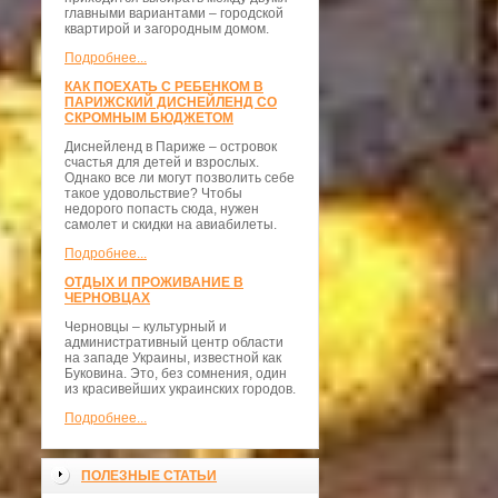
главными вариантами – городской
квартирой и загородным домом.
Подробнее...
КАК ПОЕХАТЬ С РЕБЕНКОМ В
ПАРИЖСКИЙ ДИСНЕЙЛЕНД СО
СКРОМНЫМ БЮДЖЕТОМ
Диснейленд в Париже – островок
счастья для детей и взрослых.
Однако все ли могут позволить себе
такое удовольствие? Чтобы
недорого попасть сюда, нужен
самолет и скидки на авиабилеты.
Подробнее...
ОТДЫХ И ПРОЖИВАНИЕ В
ЧЕРНОВЦАХ
Черновцы – культурный и
административный центр области
на западе Украины, известной как
Буковина. Это, без сомнения, один
из красивейших украинских городов.
Подробнее...
ПОЛЕЗНЫЕ СТАТЬИ