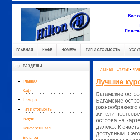
Все 
Полез
ГЛАВНАЯ
КАФЕ
НОМЕРА
ТИП И СТОИМОСТЬ
УСЛУ
РАЗДЕЛЫ
Главная
Статьи
Луч
Лучшие кур
Главная
Кафе
Багамские остро
Багамские остро
Номера
разнообразного 
Тип и стоимость
жители постсове
Услуги
острова на карте
далеко. К счаст
Конференц зал
доступным. Сего
Бильярд