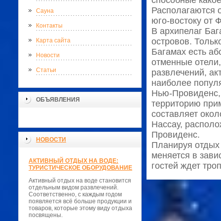
способные какое
Располагаются о
Сауна
юго-востоку от 
Контакты
В архипелаг Баг
островов. Тольк
Карта сайта
Багамах есть аб
Новости
отменные отели
Статьи
развлечений, ак
наиболее популя
Нью-Провиденс, 
ОБЪЯВЛЕНИЯ
территорию прим
составляет окол
Нассау, располо
Провиденс.
НОВОСТИ
Планируя отдых 
меняется в зави
АКТИВНЫЙ ОТДЫХ НА ВОДЕ:
гостей ждет тро
ТУРИСТИЧЕСКОЕ ОБОРУДОВАНИЕ
Активный отдых на воде становится
отдельным видом развлечений.
Соответственно, с каждым годом
появляется всё больше продукции и
товаров, которые этому виду отдыха
посвящены.