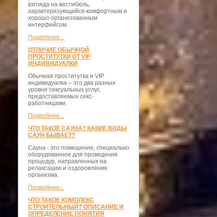
взгляда на вестибюль,
характеризующийся комфортным и
хорошо организованным
интерфейсом.
Подробнее...
ОТЛИЧИЕ ОБЫЧНОЙ
ПРОСТИТУТКИ ОТ VIP
ИНДИВИДУАЛКИ
Обычная проститутка и VIP
индивидуалка – это два разных
уровня сексуальных услуг,
предоставляемых секс-
работницами.
Подробнее...
ЧТО ТАКОЕ САУНА? КАКИЕ ВИДЫ
САУН БЫВАЕТ?
Сауна - это помещение, специально
оборудованное для проведения
процедур, направленных на
релаксацию и оздоровление
организма.
Подробнее...
ЧТО ТАКОЕ КОМПЛЕКС
СТРОИТЕЛЬНЫЙ? ОПИСАНИЕ И
ОПРЕДЕЛЕНИЕ ПОНЯТИЯ