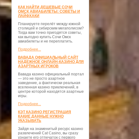
КАК НАЙТИ ДЕШЕВЫЕ СОЧИ
ОМСК АВИАБИЛЕТЫ: СОВЕТЫ И
ЛАЙФХАКИ
Планируете перелёт между южной
столицей и сибирским мегаполисом?
Тогда вам точно пригодятся советы,
как выгодно купить Сочи Омск
авиабилеты и не переплатить.
Подробнее...
ВАВАДА ОФИЦИАЛЬНЫЙ САЙТ
НАДЕЖНОЕ ОНЛАЙН-КАЗИНО ДЛЯ
АЗАРТНЫХ ИГРОКОВ
Вавада казино официальный портал
— это не просто азартное
заведение, а фактически реальная
вселенная казино приключений, в
центре которой находятся азартные
игры.
Подробнее...
КЭТ КАЗИНО РЕГИСТРАЦИЯ
КАКИЕ ДАННЫЕ НУЖНО
УКАЗЫВАТЬ
Зайдя на знаменитый ресурс казино
развлечений Cat Casino, вы сразу
узнаете его отпечаток с первого