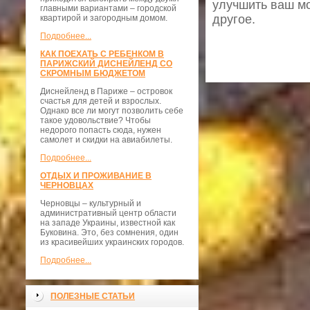
улучшить ваш м
главными вариантами – городской
другое.
квартирой и загородным домом.
Подробнее...
КАК ПОЕХАТЬ С РЕБЕНКОМ В
ПАРИЖСКИЙ ДИСНЕЙЛЕНД СО
СКРОМНЫМ БЮДЖЕТОМ
Диснейленд в Париже – островок
счастья для детей и взрослых.
Однако все ли могут позволить себе
такое удовольствие? Чтобы
недорого попасть сюда, нужен
самолет и скидки на авиабилеты.
Подробнее...
ОТДЫХ И ПРОЖИВАНИЕ В
ЧЕРНОВЦАХ
Черновцы – культурный и
административный центр области
на западе Украины, известной как
Буковина. Это, без сомнения, один
из красивейших украинских городов.
Подробнее...
ПОЛЕЗНЫЕ СТАТЬИ