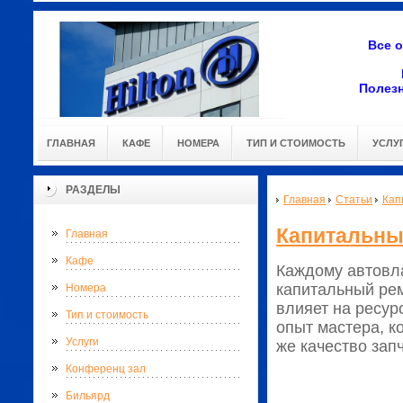
Все 
Полез
ГЛАВНАЯ
КАФЕ
НОМЕРА
ТИП И СТОИМОСТЬ
УСЛУ
РАЗДЕЛЫ
Главная
Статьи
Кап
Капитальный
Главная
Кафе
Каждому автовл
капитальный ре
Номера
влияет на ресур
Тип и стоимость
опыт мастера, к
Услуги
же качество зап
Конференц зал
Бильярд