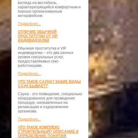
взгляда на вестибюль,
характеризующийся комфортным и
хорошо организованным
интерфейсом.
Подробнее...
ОТЛИЧИЕ ОБЫЧНОЙ
ПРОСТИТУТКИ ОТ VIP
ИНДИВИДУАЛКИ
Обычная проститутка и VIP
индивидуалка – это два разных
уровня сексуальных услуг,
предоставляемых секс-
работницами.
Подробнее...
ЧТО ТАКОЕ САУНА? КАКИЕ ВИДЫ
САУН БЫВАЕТ?
Сауна - это помещение, специально
оборудованное для проведения
процедур, направленных на
релаксацию и оздоровление
организма.
Подробнее...
ЧТО ТАКОЕ КОМПЛЕКС
СТРОИТЕЛЬНЫЙ? ОПИСАНИЕ И
ОПРЕДЕЛЕНИЕ ПОНЯТИЯ