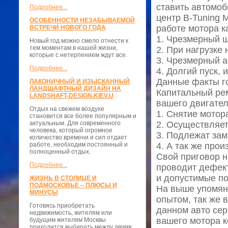
ставить автомоб
Подробнее...
центр B-Tuning 
ОСОБЕННОСТИ НЕЗАБЫВАЕМОЙ
работе мотора к
ВСТРЕЧИ НОВОГО ГОДА
1. Чрезмерный ш
Новый год можно смело отнести к
тем моментам в нашей жизни,
2. При нагрузке
которые с нетерпением ждут все.
3. Чрезмерный а
Подробнее...
4. Долгий пуск, 
Данные факты го
ЛАКОНИЧНЫЙ И ИЗЫСКАННЫЙ
ЛАНДШАФТНЫЙ ДИЗАЙН НА
Капитальный рем
LANDSHAFT-DESIGN.KIEV.U
вашего двигател
Отдых на свежем воздухе
1. Снятие мотор
становится все более популярным и
актуальным. Для современного
2. Осуществляет
человека, который огромное
3. Подлежат зам
количество времени и сил отдает
работе, необходим постоянный и
4. А так же про
полноценный отдых.
Свой приговор н
Подробнее...
проводит дефект
и допустимые по
ЖИЗНЬ В СТОЛИЦЕ И
ПОДМОСКОВЬЕ – ПЛЮСЫ И
На выше упомян
МИНУСЫ
опытом, так же 
Готовясь приобретать
данном авто сер
недвижимость, жителям или
вашего мотора к
будущим жителям Москвы
приходится выбирать между двумя