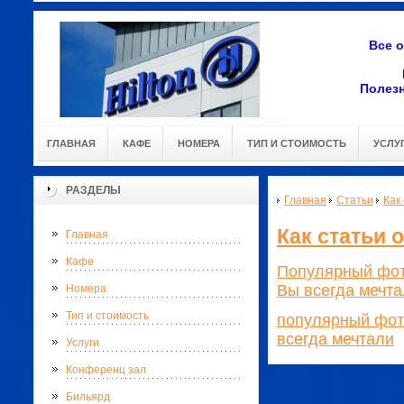
Все 
Полез
ГЛАВНАЯ
КАФЕ
НОМЕРА
ТИП И СТОИМОСТЬ
УСЛУ
РАЗДЕЛЫ
Главная
Статьи
Как
Как статьи
Главная
Кафе
Популярный фот
Вы всегда мечта
Номера
Тип и стоимость
популярный фот
всегда мечтали
⁠
Услуги
Конференц зал
Бильярд