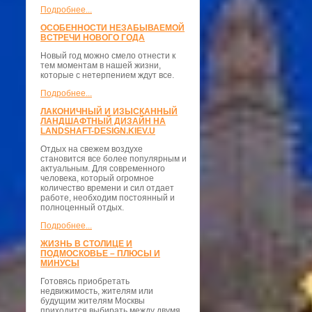
Подробнее...
ОСОБЕННОСТИ НЕЗАБЫВАЕМОЙ
ВСТРЕЧИ НОВОГО ГОДА
Новый год можно смело отнести к
тем моментам в нашей жизни,
которые с нетерпением ждут все.
Подробнее...
ЛАКОНИЧНЫЙ И ИЗЫСКАННЫЙ
ЛАНДШАФТНЫЙ ДИЗАЙН НА
LANDSHAFT-DESIGN.KIEV.U
Отдых на свежем воздухе
становится все более популярным и
актуальным. Для современного
человека, который огромное
количество времени и сил отдает
работе, необходим постоянный и
полноценный отдых.
Подробнее...
ЖИЗНЬ В СТОЛИЦЕ И
ПОДМОСКОВЬЕ – ПЛЮСЫ И
МИНУСЫ
Готовясь приобретать
недвижимость, жителям или
будущим жителям Москвы
приходится выбирать между двумя