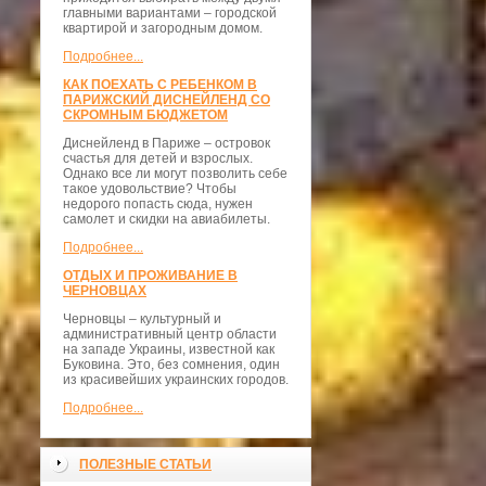
главными вариантами – городской
квартирой и загородным домом.
Подробнее...
КАК ПОЕХАТЬ С РЕБЕНКОМ В
ПАРИЖСКИЙ ДИСНЕЙЛЕНД СО
СКРОМНЫМ БЮДЖЕТОМ
Диснейленд в Париже – островок
счастья для детей и взрослых.
Однако все ли могут позволить себе
такое удовольствие? Чтобы
недорого попасть сюда, нужен
самолет и скидки на авиабилеты.
Подробнее...
ОТДЫХ И ПРОЖИВАНИЕ В
ЧЕРНОВЦАХ
Черновцы – культурный и
административный центр области
на западе Украины, известной как
Буковина. Это, без сомнения, один
из красивейших украинских городов.
Подробнее...
ПОЛЕЗНЫЕ СТАТЬИ