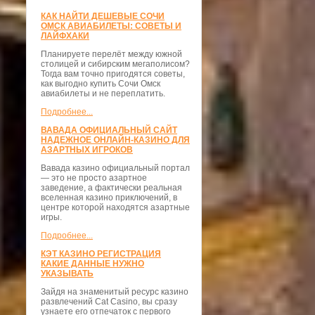
КАК НАЙТИ ДЕШЕВЫЕ СОЧИ
ОМСК АВИАБИЛЕТЫ: СОВЕТЫ И
ЛАЙФХАКИ
Планируете перелёт между южной
столицей и сибирским мегаполисом?
Тогда вам точно пригодятся советы,
как выгодно купить Сочи Омск
авиабилеты и не переплатить.
Подробнее...
ВАВАДА ОФИЦИАЛЬНЫЙ САЙТ
НАДЕЖНОЕ ОНЛАЙН-КАЗИНО ДЛЯ
АЗАРТНЫХ ИГРОКОВ
Вавада казино официальный портал
— это не просто азартное
заведение, а фактически реальная
вселенная казино приключений, в
центре которой находятся азартные
игры.
Подробнее...
КЭТ КАЗИНО РЕГИСТРАЦИЯ
КАКИЕ ДАННЫЕ НУЖНО
УКАЗЫВАТЬ
Зайдя на знаменитый ресурс казино
развлечений Cat Casino, вы сразу
узнаете его отпечаток с первого