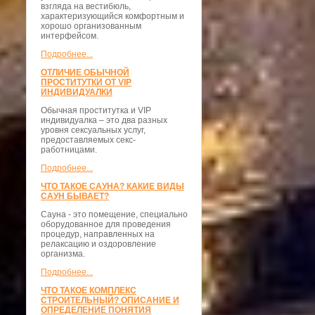
взгляда на вестибюль,
характеризующийся комфортным и
хорошо организованным
интерфейсом.
Подробнее...
ОТЛИЧИЕ ОБЫЧНОЙ
ПРОСТИТУТКИ ОТ VIP
ИНДИВИДУАЛКИ
Обычная проститутка и VIP
индивидуалка – это два разных
уровня сексуальных услуг,
предоставляемых секс-
работницами.
Подробнее...
ЧТО ТАКОЕ САУНА? КАКИЕ ВИДЫ
САУН БЫВАЕТ?
Сауна - это помещение, специально
оборудованное для проведения
процедур, направленных на
релаксацию и оздоровление
организма.
Подробнее...
ЧТО ТАКОЕ КОМПЛЕКС
СТРОИТЕЛЬНЫЙ? ОПИСАНИЕ И
ОПРЕДЕЛЕНИЕ ПОНЯТИЯ