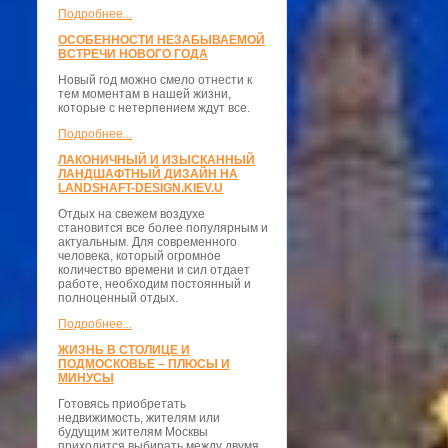
Подробнее...
ОСОБЕННОСТИ НЕЗАБЫВАЕМОЙ
ВСТРЕЧИ НОВОГО ГОДА
Новый год можно смело отнести к
тем моментам в нашей жизни,
которые с нетерпением ждут все.
Подробнее...
ЛАКОНИЧНЫЙ И ИЗЫСКАННЫЙ
ЛАНДШАФТНЫЙ ДИЗАЙН НА
LANDSHAFT-DESIGN.KIEV.U
Отдых на свежем воздухе
становится все более популярным и
актуальным. Для современного
человека, который огромное
количество времени и сил отдает
работе, необходим постоянный и
полноценный отдых.
Подробнее...
ЖИЗНЬ В СТОЛИЦЕ И
ПОДМОСКОВЬЕ – ПЛЮСЫ И
МИНУСЫ
Готовясь приобретать
недвижимость, жителям или
будущим жителям Москвы
приходится выбирать между двумя