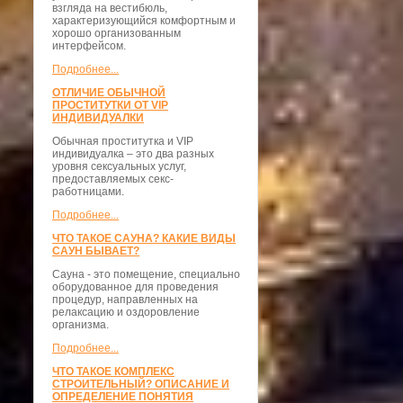
взгляда на вестибюль,
характеризующийся комфортным и
хорошо организованным
интерфейсом.
Подробнее...
ОТЛИЧИЕ ОБЫЧНОЙ
ПРОСТИТУТКИ ОТ VIP
ИНДИВИДУАЛКИ
Обычная проститутка и VIP
индивидуалка – это два разных
уровня сексуальных услуг,
предоставляемых секс-
работницами.
Подробнее...
ЧТО ТАКОЕ САУНА? КАКИЕ ВИДЫ
САУН БЫВАЕТ?
Сауна - это помещение, специально
оборудованное для проведения
процедур, направленных на
релаксацию и оздоровление
организма.
Подробнее...
ЧТО ТАКОЕ КОМПЛЕКС
СТРОИТЕЛЬНЫЙ? ОПИСАНИЕ И
ОПРЕДЕЛЕНИЕ ПОНЯТИЯ