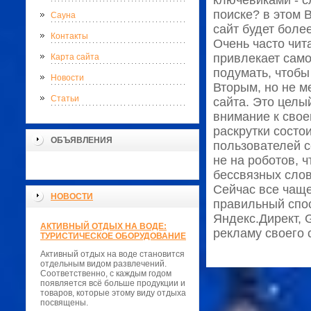
ключевиками - 
поиске? в этом 
Сауна
сайт будет боле
Контакты
Очень часто чит
привлекает само
Карта сайта
подумать, чтобы 
Новости
Вторым, но не м
Статьи
сайта. Это целы
внимание к свое
раскрутки состо
ОБЪЯВЛЕНИЯ
пользователей с
не на роботов, 
бессвязных слов
Сейчас все чаще
НОВОСТИ
правильный спос
Яндекс.Директ, 
АКТИВНЫЙ ОТДЫХ НА ВОДЕ:
рекламу своего 
ТУРИСТИЧЕСКОЕ ОБОРУДОВАНИЕ
Активный отдых на воде становится
отдельным видом развлечений.
Соответственно, с каждым годом
появляется всё больше продукции и
товаров, которые этому виду отдыха
посвящены.