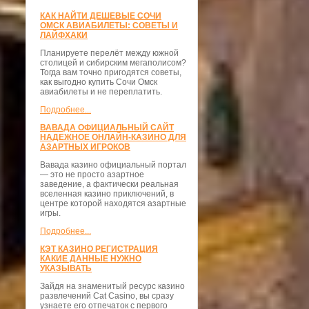
КАК НАЙТИ ДЕШЕВЫЕ СОЧИ
ОМСК АВИАБИЛЕТЫ: СОВЕТЫ И
ЛАЙФХАКИ
Планируете перелёт между южной
столицей и сибирским мегаполисом?
Тогда вам точно пригодятся советы,
как выгодно купить Сочи Омск
авиабилеты и не переплатить.
Подробнее...
ВАВАДА ОФИЦИАЛЬНЫЙ САЙТ
НАДЕЖНОЕ ОНЛАЙН-КАЗИНО ДЛЯ
АЗАРТНЫХ ИГРОКОВ
Вавада казино официальный портал
— это не просто азартное
заведение, а фактически реальная
вселенная казино приключений, в
центре которой находятся азартные
игры.
Подробнее...
КЭТ КАЗИНО РЕГИСТРАЦИЯ
КАКИЕ ДАННЫЕ НУЖНО
УКАЗЫВАТЬ
Зайдя на знаменитый ресурс казино
развлечений Cat Casino, вы сразу
узнаете его отпечаток с первого