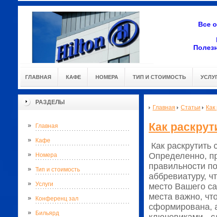
Все 
Полез
ГЛАВНАЯ
КАФЕ
НОМЕРА
ТИП И СТОИМОСТЬ
УСЛУ
РАЗДЕЛЫ
Главная
Статьи
Как
Как раскрут
Главная
Кафе
Как раскрутить 
Определенно, пр
Номера
правильности по
Тип и стоимость
аббревиатуру, ч
Услуги
место Вашего са
места важно, чт
Конференц зал
сформирована, а
Бильярд