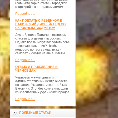
главными вариантами – городской
квартирой и загородным домом.
Подробнее...
КАК ПОЕХАТЬ С РЕБЕНКОМ В
ПАРИЖСКИЙ ДИСНЕЙЛЕНД СО
СКРОМНЫМ БЮДЖЕТОМ
Диснейленд в Париже – островок
счастья для детей и взрослых.
Однако все ли могут позволить себе
такое удовольствие? Чтобы
недорого попасть сюда, нужен
самолет и скидки на авиабилеты.
Подробнее...
ОТДЫХ И ПРОЖИВАНИЕ В
ЧЕРНОВЦАХ
Черновцы – культурный и
административный центр области
на западе Украины, известной как
Буковина. Это, без сомнения, один
из красивейших украинских городов.
Подробнее...
ПОЛЕЗНЫЕ СТАТЬИ