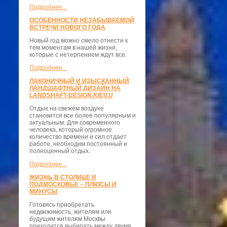
Подробнее...
ОСОБЕННОСТИ НЕЗАБЫВАЕМОЙ
ВСТРЕЧИ НОВОГО ГОДА
Новый год можно смело отнести к
тем моментам в нашей жизни,
которые с нетерпением ждут все.
Подробнее...
ЛАКОНИЧНЫЙ И ИЗЫСКАННЫЙ
ЛАНДШАФТНЫЙ ДИЗАЙН НА
LANDSHAFT-DESIGN.KIEV.U
Отдых на свежем воздухе
становится все более популярным и
актуальным. Для современного
человека, который огромное
количество времени и сил отдает
работе, необходим постоянный и
полноценный отдых.
Подробнее...
ЖИЗНЬ В СТОЛИЦЕ И
ПОДМОСКОВЬЕ – ПЛЮСЫ И
МИНУСЫ
Готовясь приобретать
недвижимость, жителям или
будущим жителям Москвы
приходится выбирать между двумя