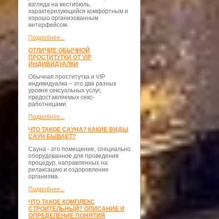
взгляда на вестибюль,
характеризующийся комфортным и
хорошо организованным
интерфейсом.
Подробнее...
ОТЛИЧИЕ ОБЫЧНОЙ
ПРОСТИТУТКИ ОТ VIP
ИНДИВИДУАЛКИ
Обычная проститутка и VIP
индивидуалка – это два разных
уровня сексуальных услуг,
предоставляемых секс-
работницами.
Подробнее...
ЧТО ТАКОЕ САУНА? КАКИЕ ВИДЫ
САУН БЫВАЕТ?
Сауна - это помещение, специально
оборудованное для проведения
процедур, направленных на
релаксацию и оздоровление
организма.
Подробнее...
ЧТО ТАКОЕ КОМПЛЕКС
СТРОИТЕЛЬНЫЙ? ОПИСАНИЕ И
ОПРЕДЕЛЕНИЕ ПОНЯТИЯ