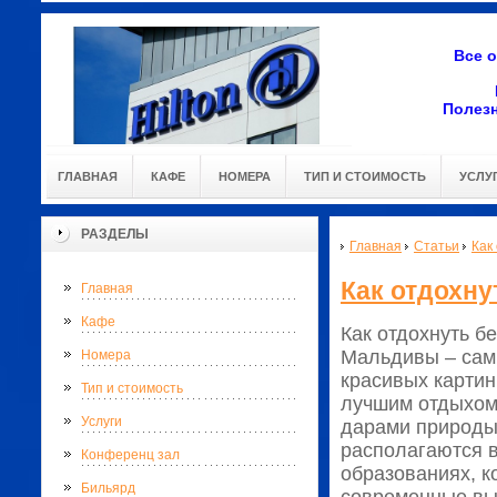
Все 
Полез
ГЛАВНАЯ
КАФЕ
НОМЕРА
ТИП И СТОИМОСТЬ
УСЛУ
РАЗДЕЛЫ
Главная
Статьи
Как
Как отдохну
Главная
Кафе
Как отдохнуть б
Мальдивы – самы
Номера
красивых картин
Тип и стоимость
лучшим отдыхом,
Услуги
дарами природы
располагаются в
Конференц зал
образованиях, к
Бильярд