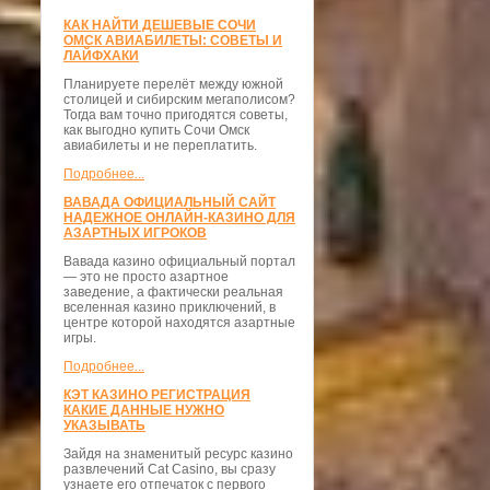
КАК НАЙТИ ДЕШЕВЫЕ СОЧИ
ОМСК АВИАБИЛЕТЫ: СОВЕТЫ И
ЛАЙФХАКИ
Планируете перелёт между южной
столицей и сибирским мегаполисом?
Тогда вам точно пригодятся советы,
как выгодно купить Сочи Омск
авиабилеты и не переплатить.
Подробнее...
ВАВАДА ОФИЦИАЛЬНЫЙ САЙТ
НАДЕЖНОЕ ОНЛАЙН-КАЗИНО ДЛЯ
АЗАРТНЫХ ИГРОКОВ
Вавада казино официальный портал
— это не просто азартное
заведение, а фактически реальная
вселенная казино приключений, в
центре которой находятся азартные
игры.
Подробнее...
КЭТ КАЗИНО РЕГИСТРАЦИЯ
КАКИЕ ДАННЫЕ НУЖНО
УКАЗЫВАТЬ
Зайдя на знаменитый ресурс казино
развлечений Cat Casino, вы сразу
узнаете его отпечаток с первого