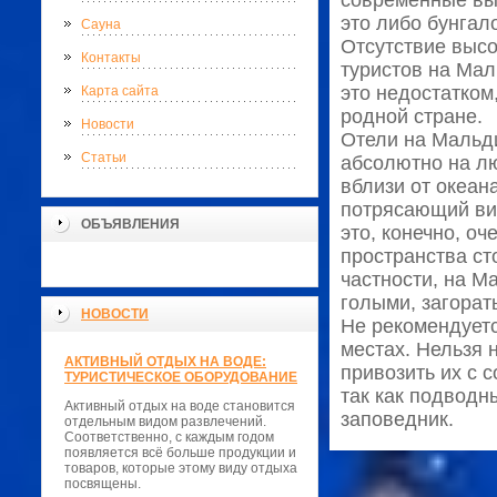
современные выс
это либо бунгал
Сауна
Отсутствие высо
Контакты
туристов на Мал
это недостатком
Карта сайта
родной стране.
Новости
Отели на Мальди
Статьи
абсолютно на лю
вблизи от океан
потрясающий вид
ОБЪЯВЛЕНИЯ
это, конечно, оч
пространства ст
частности, на М
голыми, загорат
НОВОСТИ
Не рекомендуетс
местах. Нельзя 
АКТИВНЫЙ ОТДЫХ НА ВОДЕ:
привозить их с 
ТУРИСТИЧЕСКОЕ ОБОРУДОВАНИЕ
так как подводн
Активный отдых на воде становится
заповедник.
отдельным видом развлечений.
Соответственно, с каждым годом
появляется всё больше продукции и
товаров, которые этому виду отдыха
посвящены.