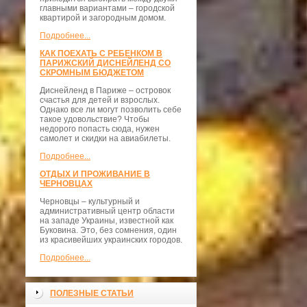
главными вариантами – городской
квартирой и загородным домом.
Подробнее...
КАК ПОЕХАТЬ С РЕБЕНКОМ В
ПАРИЖСКИЙ ДИСНЕЙЛЕНД СО
СКРОМНЫМ БЮДЖЕТОМ
Диснейленд в Париже – островок
счастья для детей и взрослых.
Однако все ли могут позволить себе
такое удовольствие? Чтобы
недорого попасть сюда, нужен
самолет и скидки на авиабилеты.
Подробнее...
ОТДЫХ И ПРОЖИВАНИЕ В
ЧЕРНОВЦАХ
Черновцы – культурный и
административный центр области
на западе Украины, известной как
Буковина. Это, без сомнения, один
из красивейших украинских городов.
Подробнее...
ПОЛЕЗНЫЕ СТАТЬИ