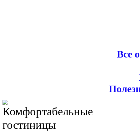
Все 
Полез