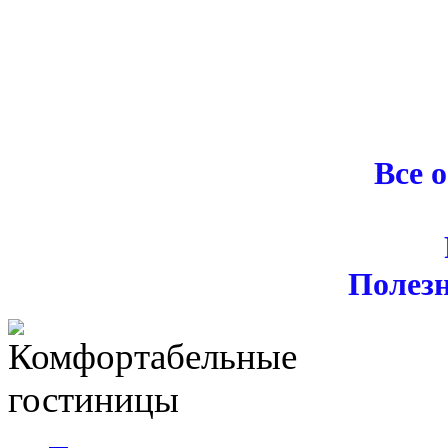
Все 
Полез