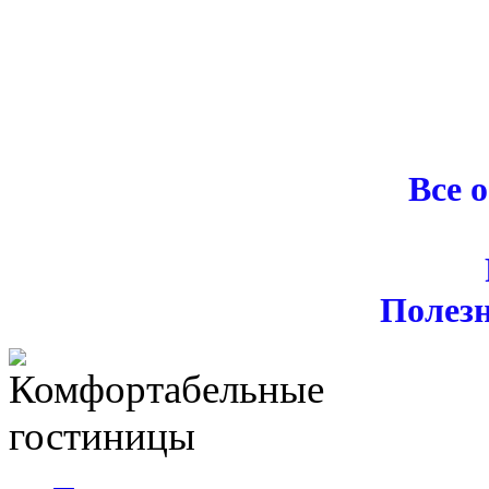
Все 
Полез