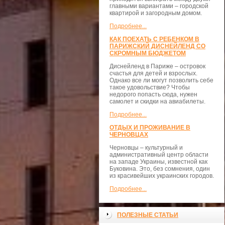
главными вариантами – городской
квартирой и загородным домом.
Подробнее...
КАК ПОЕХАТЬ С РЕБЕНКОМ В
ПАРИЖСКИЙ ДИСНЕЙЛЕНД СО
СКРОМНЫМ БЮДЖЕТОМ
Диснейленд в Париже – островок
счастья для детей и взрослых.
Однако все ли могут позволить себе
такое удовольствие? Чтобы
недорого попасть сюда, нужен
самолет и скидки на авиабилеты.
Подробнее...
ОТДЫХ И ПРОЖИВАНИЕ В
ЧЕРНОВЦАХ
Черновцы – культурный и
административный центр области
на западе Украины, известной как
Буковина. Это, без сомнения, один
из красивейших украинских городов.
Подробнее...
ПОЛЕЗНЫЕ СТАТЬИ