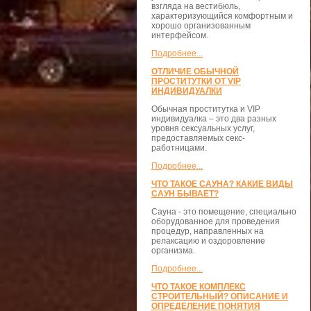
взгляда на вестибюль,
характеризующийся комфортным и
хорошо организованным
интерфейсом.
Подробнее...
ОТЛИЧИЕ ОБЫЧНОЙ
ПРОСТИТУТКИ ОТ VIP
ИНДИВИДУАЛКИ
Обычная проститутка и VIP
индивидуалка – это два разных
уровня сексуальных услуг,
предоставляемых секс-
работницами.
Подробнее...
ЧТО ТАКОЕ САУНА? КАКИЕ ВИДЫ
САУН БЫВАЕТ?
Сауна - это помещение, специально
оборудованное для проведения
процедур, направленных на
релаксацию и оздоровление
организма.
Подробнее...
ЧТО ТАКОЕ КОМПЛЕКС
СТРОИТЕЛЬНЫЙ? ОПИСАНИЕ И
ОПРЕДЕЛЕНИЕ ПОНЯТИЯ