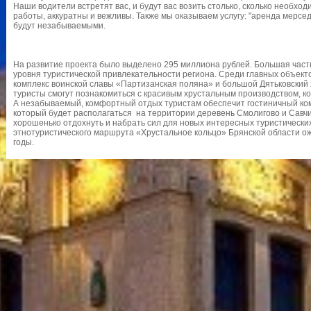
Наши водители встретят вас, и будут вас возить столько, сколько необх
работы, аккуратны и вежливы. Также мы оказываем услугу: "аренда мерсе
будут незабываемыми.
На развитие проекта было выделено 295 миллиона рублей. Большая част
уровня туристической привлекательности региона. Среди главных объек
комплекс воинской славы «Партизанская поляна» и большой Дятьковский
туристы смогут познакомиться с красивым хрустальным производством, к
А незабываемый, комфортный отдых туристам обеспечит гостиничный ком
который будет располагаться на территории деревень Смолигово и Савчи
хорошенько отдохнуть и набрать сил для новых интересных туристических
этнотуристического маршрута «Хрустальное кольцо» Брянской области ож
годы.