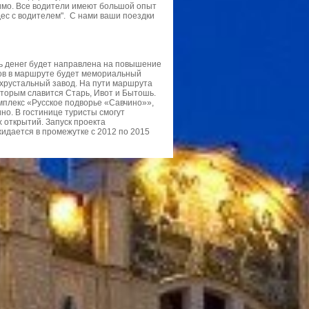
одимо. Все водители имеют большой опыт
дес с водителем". С нами ваши поездки
ь денег будет направлена на повышение
тов в маршруте будет мемориальный
 хрустальный завод. На пути маршрута
оторым славится Старь, Ивот и Бытошь.
плекс «Русское подворье «Савчино»»,
но. В гостинице туристы смогут
 открытий. Запуск проекта
идается в промежутке с 2012 по 2015