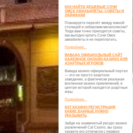
КАК НАЙТИ ДЕШЕВЫЕ СОЧИ
ОМСК АВИАБИЛЕТЫ: СОВЕТЫ И
ЛАЙФХАКИ
Планируете перелёт между южной
столицей и сибирским мегаполисом?
Тогда вам точно пригодятся советы,
как выгодно купить Сочи Омск
авиабилеты и не переплатить.
Подробнее...
ВАВАДА ОФИЦИАЛЬНЫЙ САЙТ
НАДЕЖНОЕ ОНЛАЙН-КАЗИНО ДЛЯ
АЗАРТНЫХ ИГРОКОВ
Вавада казино официальный портал
— это не просто азартное
заведение, а фактически реальная
вселенная казино приключений, в
центре которой находятся азартные
игры.
Подробнее...
КЭТ КАЗИНО РЕГИСТРАЦИЯ
КАКИЕ ДАННЫЕ НУЖНО
УКАЗЫВАТЬ
Зайдя на знаменитый ресурс казино
развлечений Cat Casino, вы сразу
узнаете его отпечаток с первого