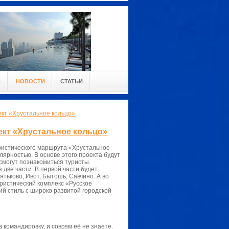
А
НОВОСТИ
СТАТЬИ
ект «Хрустальное кольцо»
ект «Хрустальное кольцо»
уристического маршрута «Хрустальное
лярностью. В основе этого проекта будут
смогут познакомиться туристы.
две части. В первой части будет
ятьково, Ивот, Бытошь, Савчино. А во
ристический комплекс «Русское
ий стиль с широко развитой городской
 командировку, и совсем её не знаете.