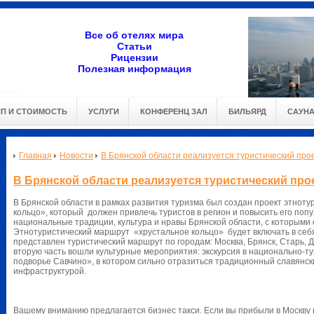
Все об отелях мира
Статьи
Рицензии
Полезная информация
ИП И СТОИМОСТЬ
УСЛУГИ
КОНФЕРЕНЦ ЗАЛ
БИЛЬЯРД
САУН
Главная
Новости
В Брянской области реализуется туристический про
В Брянской области реализуется туристический про
В Брянской области в рамках развития туризма был создан проект этнот
кольцо», который должен привлечь туристов в регион и повысить его попу
национальные традиции, культура и нравы Брянской области, с которыми 
Этнотуристический маршрут «хрустальное кольцо» будет включать в себя 
представлен туристический маршрут по городам: Москва, Брянск, Старь, Д
вторую часть вошли культурные мероприятия: экскурсия в национально-ту
подворье Савчино», в котором сильно отразиться традиционный славянск
инфраструктурой.
Вашему вниманию предлагается бизнес такси. Если вы прибыли в Москву в