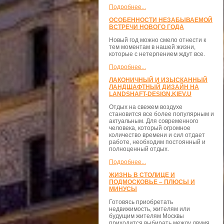
Подробнее...
ОСОБЕННОСТИ НЕЗАБЫВАЕМОЙ
ВСТРЕЧИ НОВОГО ГОДА
Новый год можно смело отнести к
тем моментам в нашей жизни,
которые с нетерпением ждут все.
Подробнее...
ЛАКОНИЧНЫЙ И ИЗЫСКАННЫЙ
ЛАНДШАФТНЫЙ ДИЗАЙН НА
LANDSHAFT-DESIGN.KIEV.U
Отдых на свежем воздухе
становится все более популярным и
актуальным. Для современного
человека, который огромное
количество времени и сил отдает
работе, необходим постоянный и
полноценный отдых.
Подробнее...
ЖИЗНЬ В СТОЛИЦЕ И
ПОДМОСКОВЬЕ – ПЛЮСЫ И
МИНУСЫ
Готовясь приобретать
недвижимость, жителям или
будущим жителям Москвы
приходится выбирать между двумя