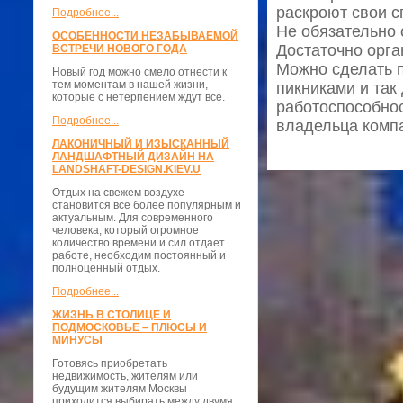
раскроют свои с
Подробнее...
Не обязательно 
ОСОБЕННОСТИ НЕЗАБЫВАЕМОЙ
Достаточно орга
ВСТРЕЧИ НОВОГО ГОДА
Можно сделать 
Новый год можно смело отнести к
тем моментам в нашей жизни,
пикниками и так
которые с нетерпением ждут все.
работоспособнос
Подробнее...
владельца комп
ЛАКОНИЧНЫЙ И ИЗЫСКАННЫЙ
ЛАНДШАФТНЫЙ ДИЗАЙН НА
LANDSHAFT-DESIGN.KIEV.U
Отдых на свежем воздухе
становится все более популярным и
актуальным. Для современного
человека, который огромное
количество времени и сил отдает
работе, необходим постоянный и
полноценный отдых.
Подробнее...
ЖИЗНЬ В СТОЛИЦЕ И
ПОДМОСКОВЬЕ – ПЛЮСЫ И
МИНУСЫ
Готовясь приобретать
недвижимость, жителям или
будущим жителям Москвы
приходится выбирать между двумя