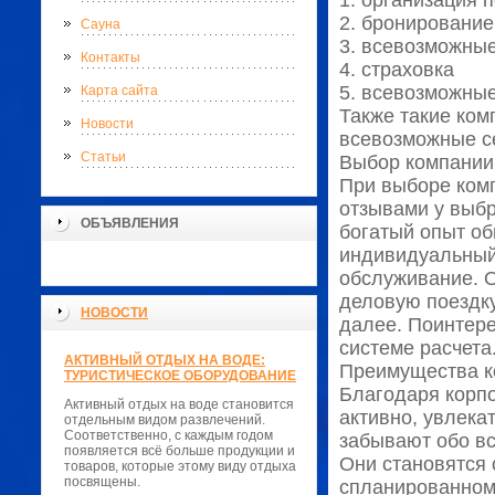
1. организация 
2. бронирование 
Сауна
3. всевозможные
Контакты
4. страховка
5. всевозможные
Карта сайта
Также такие ком
Новости
всевозможные с
Статьи
Выбор компании
При выборе ком
отзывами у выбр
ОБЪЯВЛЕНИЯ
богатый опыт об
индивидуальный
обслуживание. О
деловую поездку
НОВОСТИ
далее. Поинтере
системе расчета
АКТИВНЫЙ ОТДЫХ НА ВОДЕ:
Преимущества к
ТУРИСТИЧЕСКОЕ ОБОРУДОВАНИЕ
Благодаря корпо
Активный отдых на воде становится
активно, увлека
отдельным видом развлечений.
Соответственно, с каждым годом
забывают обо вс
появляется всё больше продукции и
Они становятся
товаров, которые этому виду отдыха
посвящены.
спланированном