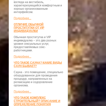
взгляда на вестибюль,
характеризующийся комфортным и
хорошо организованным
интерфейсом.
Подробнее...
ОТЛИЧИЕ ОБЫЧНОЙ
ПРОСТИТУТКИ ОТ VIP
ИНДИВИДУАЛКИ
Обычная проститутка и VIP
индивидуалка – это два разных
уровня сексуальных услуг,
предоставляемых секс-
работницами.
Подробнее...
ЧТО ТАКОЕ САУНА? КАКИЕ ВИДЫ
САУН БЫВАЕТ?
Сауна - это помещение, специально
оборудованное для проведения
процедур, направленных на
релаксацию и оздоровление
организма.
Подробнее...
ЧТО ТАКОЕ КОМПЛЕКС
СТРОИТЕЛЬНЫЙ? ОПИСАНИЕ И
ОПРЕДЕЛЕНИЕ ПОНЯТИЯ