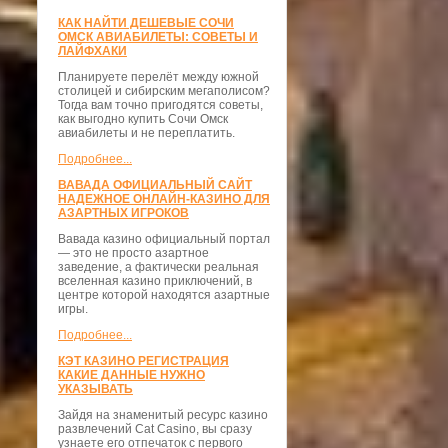
КАК НАЙТИ ДЕШЕВЫЕ СОЧИ
ОМСК АВИАБИЛЕТЫ: СОВЕТЫ И
ЛАЙФХАКИ
Планируете перелёт между южной
столицей и сибирским мегаполисом?
Тогда вам точно пригодятся советы,
как выгодно купить Сочи Омск
авиабилеты и не переплатить.
Подробнее...
ВАВАДА ОФИЦИАЛЬНЫЙ САЙТ
НАДЕЖНОЕ ОНЛАЙН-КАЗИНО ДЛЯ
АЗАРТНЫХ ИГРОКОВ
Вавада казино официальный портал
— это не просто азартное
заведение, а фактически реальная
вселенная казино приключений, в
центре которой находятся азартные
игры.
Подробнее...
КЭТ КАЗИНО РЕГИСТРАЦИЯ
КАКИЕ ДАННЫЕ НУЖНО
УКАЗЫВАТЬ
Зайдя на знаменитый ресурс казино
развлечений Cat Casino, вы сразу
узнаете его отпечаток с первого