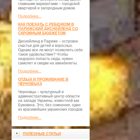
главными вариантами – городской
квартирой и загородным домом.
Подробнее...
КАК ПОЕХАТЬ С РЕБЕНКОМ В
ПАРИЖСКИЙ ДИСНЕЙЛЕНД СО
СКРОМНЫМ БЮДЖЕТОМ
Диснейленд в Париже – островок
счастья для детей и взрослых.
Однако все ли могут позволить себе
такое удовольствие? Чтобы
недорого попасть сюда, нужен
самолет и скидки на авиабилеты.
Подробнее...
ОТДЫХ И ПРОЖИВАНИЕ В
ЧЕРНОВЦАХ
Черновцы – культурный и
административный центр области
на западе Украины, известной как
Буковина. Это, без сомнения, один
из красивейших украинских городов.
Подробнее...
ПОЛЕЗНЫЕ СТАТЬИ