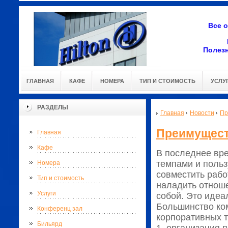
Все 
Полез
ГЛАВНАЯ
КАФЕ
НОМЕРА
ТИП И СТОИМОСТЬ
УСЛУ
РАЗДЕЛЫ
Главная
Новости
Пр
Преимущест
Главная
Кафе
В последнее вр
темпами и поль
Номера
совместить рабо
Тип и стоимость
наладить отноше
Услуги
собой. Это идеа
Большинство ком
Конференц зал
корпоративных т
Бильярд