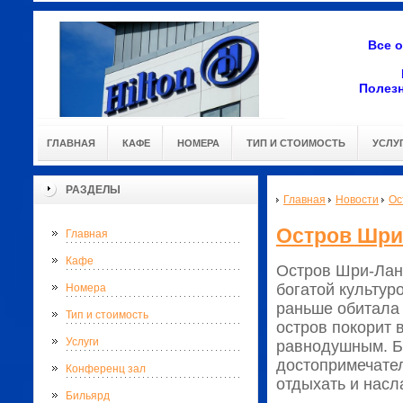
Все 
Полез
ГЛАВНАЯ
КАФЕ
НОМЕРА
ТИП И СТОИМОСТЬ
УСЛУ
РАЗДЕЛЫ
Главная
Новости
Ос
Остров Шри
Главная
Кафе
Остров Шри-Ланк
богатой культур
Номера
раньше обитала 
Тип и стоимость
остров покорит 
Услуги
равнодушным. Бл
достопримечател
Конференц зал
отдыхать и нас
Бильярд