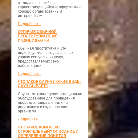
взгляда на вестибюль,
характеризующийся комфортным и
хорошо организованным
интерфейсом.
Подробнее...
ОТЛИЧИЕ ОБЫЧНОЙ
ПРОСТИТУТКИ ОТ VIP
ИНДИВИДУАЛКИ
Обычная проститутка и VIP
индивидуалка – это два разных
уровня сексуальных услуг,
предоставляемых секс-
работницами.
Подробнее...
ЧТО ТАКОЕ САУНА? КАКИЕ ВИДЫ
САУН БЫВАЕТ?
Сауна - это помещение, специально
оборудованное для проведения
процедур, направленных на
релаксацию и оздоровление
организма.
Подробнее...
ЧТО ТАКОЕ КОМПЛЕКС
СТРОИТЕЛЬНЫЙ? ОПИСАНИЕ И
ОПРЕДЕЛЕНИЕ ПОНЯТИЯ