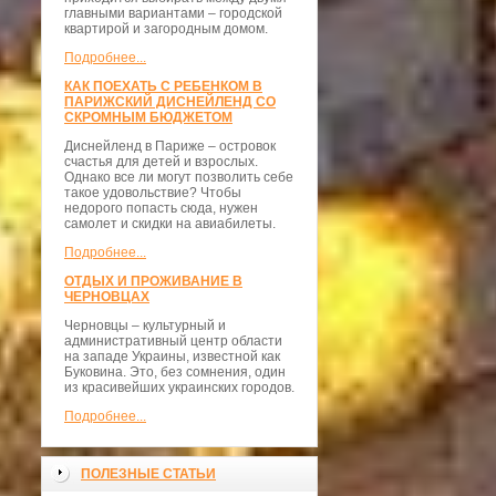
главными вариантами – городской
квартирой и загородным домом.
Подробнее...
КАК ПОЕХАТЬ С РЕБЕНКОМ В
ПАРИЖСКИЙ ДИСНЕЙЛЕНД СО
СКРОМНЫМ БЮДЖЕТОМ
Диснейленд в Париже – островок
счастья для детей и взрослых.
Однако все ли могут позволить себе
такое удовольствие? Чтобы
недорого попасть сюда, нужен
самолет и скидки на авиабилеты.
Подробнее...
ОТДЫХ И ПРОЖИВАНИЕ В
ЧЕРНОВЦАХ
Черновцы – культурный и
административный центр области
на западе Украины, известной как
Буковина. Это, без сомнения, один
из красивейших украинских городов.
Подробнее...
ПОЛЕЗНЫЕ СТАТЬИ