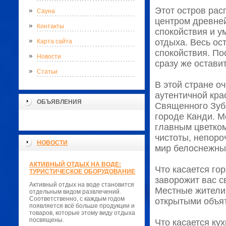
Этот остров рас
Сауна
центром древней
Контакты
спокойствия и у
отдыха. Весь ос
Карта сайта
спокойствия. По
Новости
сразу же остави
Статьи
В этой стране о
аутентичной кра
ОБЪЯВЛЕНИЯ
Священного Зуб
городе Канди. М
главным цветком
чистоты, непоро
НОВОСТИ
мир белоснежны
АКТИВНЫЙ ОТДЫХ НА ВОДЕ:
Что касается го
ТУРИСТИЧЕСКОЕ ОБОРУДОВАНИЕ
заворожит вас с
Активный отдых на воде становится
Местные жители 
отдельным видом развлечений.
Соответственно, с каждым годом
открытыми объя
появляется всё больше продукции и
товаров, которые этому виду отдыха
посвящены.
Что касается ку