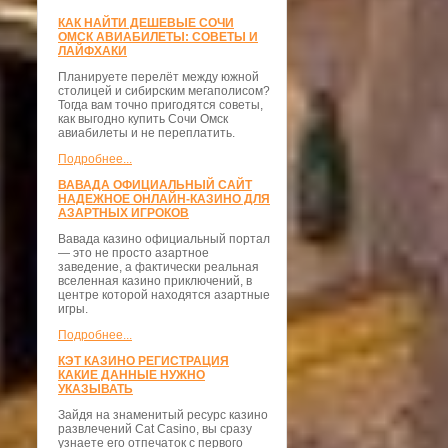
КАК НАЙТИ ДЕШЕВЫЕ СОЧИ
ОМСК АВИАБИЛЕТЫ: СОВЕТЫ И
ЛАЙФХАКИ
Планируете перелёт между южной
столицей и сибирским мегаполисом?
Тогда вам точно пригодятся советы,
как выгодно купить Сочи Омск
авиабилеты и не переплатить.
Подробнее...
ВАВАДА ОФИЦИАЛЬНЫЙ САЙТ
НАДЕЖНОЕ ОНЛАЙН-КАЗИНО ДЛЯ
АЗАРТНЫХ ИГРОКОВ
Вавада казино официальный портал
— это не просто азартное
заведение, а фактически реальная
вселенная казино приключений, в
центре которой находятся азартные
игры.
Подробнее...
КЭТ КАЗИНО РЕГИСТРАЦИЯ
КАКИЕ ДАННЫЕ НУЖНО
УКАЗЫВАТЬ
Зайдя на знаменитый ресурс казино
развлечений Cat Casino, вы сразу
узнаете его отпечаток с первого