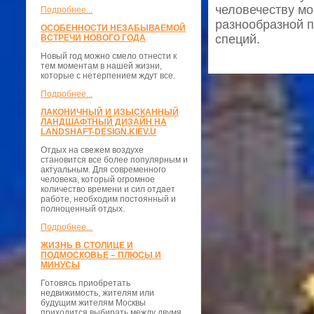
человечеству мо
Подробнее...
разнообразной п
ОСОБЕННОСТИ НЕЗАБЫВАЕМОЙ
специй.
ВСТРЕЧИ НОВОГО ГОДА
Новый год можно смело отнести к
тем моментам в нашей жизни,
которые с нетерпением ждут все.
Подробнее...
ЛАКОНИЧНЫЙ И ИЗЫСКАННЫЙ
ЛАНДШАФТНЫЙ ДИЗАЙН НА
LANDSHAFT-DESIGN.KIEV.U
Отдых на свежем воздухе
становится все более популярным и
актуальным. Для современного
человека, который огромное
количество времени и сил отдает
работе, необходим постоянный и
полноценный отдых.
Подробнее...
ЖИЗНЬ В СТОЛИЦЕ И
ПОДМОСКОВЬЕ – ПЛЮСЫ И
МИНУСЫ
Готовясь приобретать
недвижимость, жителям или
будущим жителям Москвы
приходится выбирать между двумя