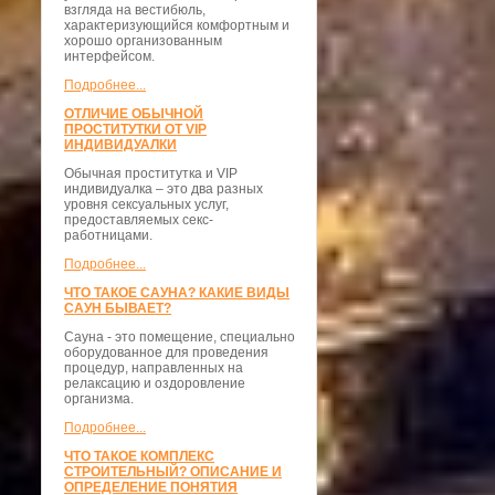
взгляда на вестибюль,
характеризующийся комфортным и
хорошо организованным
интерфейсом.
Подробнее...
ОТЛИЧИЕ ОБЫЧНОЙ
ПРОСТИТУТКИ ОТ VIP
ИНДИВИДУАЛКИ
Обычная проститутка и VIP
индивидуалка – это два разных
уровня сексуальных услуг,
предоставляемых секс-
работницами.
Подробнее...
ЧТО ТАКОЕ САУНА? КАКИЕ ВИДЫ
САУН БЫВАЕТ?
Сауна - это помещение, специально
оборудованное для проведения
процедур, направленных на
релаксацию и оздоровление
организма.
Подробнее...
ЧТО ТАКОЕ КОМПЛЕКС
СТРОИТЕЛЬНЫЙ? ОПИСАНИЕ И
ОПРЕДЕЛЕНИЕ ПОНЯТИЯ