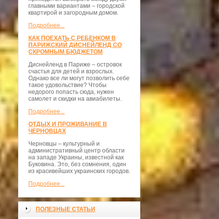
главными вариантами – городской
квартирой и загородным домом.
Подробнее...
КАК ПОЕХАТЬ С РЕБЕНКОМ В
ПАРИЖСКИЙ ДИСНЕЙЛЕНД СО
СКРОМНЫМ БЮДЖЕТОМ
Диснейленд в Париже – островок
счастья для детей и взрослых.
Однако все ли могут позволить себе
такое удовольствие? Чтобы
недорого попасть сюда, нужен
самолет и скидки на авиабилеты.
Подробнее...
ОТДЫХ И ПРОЖИВАНИЕ В
ЧЕРНОВЦАХ
Черновцы – культурный и
административный центр области
на западе Украины, известной как
Буковина. Это, без сомнения, один
из красивейших украинских городов.
Подробнее...
ПОЛЕЗНЫЕ СТАТЬИ