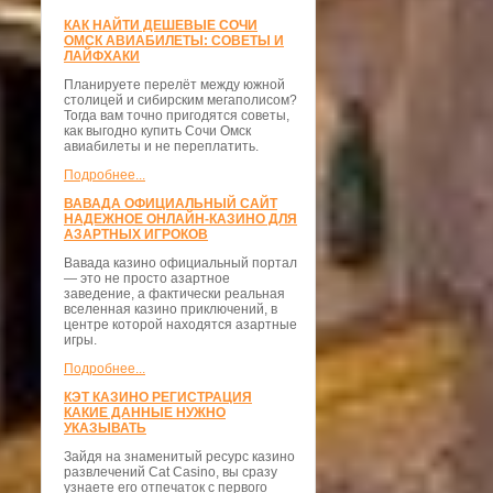
КАК НАЙТИ ДЕШЕВЫЕ СОЧИ
ОМСК АВИАБИЛЕТЫ: СОВЕТЫ И
ЛАЙФХАКИ
Планируете перелёт между южной
столицей и сибирским мегаполисом?
Тогда вам точно пригодятся советы,
как выгодно купить Сочи Омск
авиабилеты и не переплатить.
Подробнее...
ВАВАДА ОФИЦИАЛЬНЫЙ САЙТ
НАДЕЖНОЕ ОНЛАЙН-КАЗИНО ДЛЯ
АЗАРТНЫХ ИГРОКОВ
Вавада казино официальный портал
— это не просто азартное
заведение, а фактически реальная
вселенная казино приключений, в
центре которой находятся азартные
игры.
Подробнее...
КЭТ КАЗИНО РЕГИСТРАЦИЯ
КАКИЕ ДАННЫЕ НУЖНО
УКАЗЫВАТЬ
Зайдя на знаменитый ресурс казино
развлечений Cat Casino, вы сразу
узнаете его отпечаток с первого