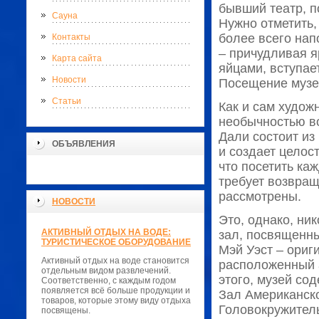
бывший театр, п
Сауна
Нужно отметить,
более всего нап
Контакты
– причудливая я
Карта сайта
яйцами, вступае
Новости
Посещение музея
Статьи
Как и сам худож
необычностью во
Дали состоит из
ОБЪЯВЛЕНИЯ
и создает целос
что посетить ка
требует возвращ
рассмотрены.
НОВОСТИ
Это, однако, ни
АКТИВНЫЙ ОТДЫХ НА ВОДЕ:
зал, посвященны
ТУРИСТИЧЕСКОЕ ОБОРУДОВАНИЕ
Мэй Уэст – ориг
Активный отдых на воде становится
расположенный 
отдельным видом развлечений.
этого, музей со
Соответственно, с каждым годом
появляется всё больше продукции и
Зал Американско
товаров, которые этому виду отдыха
Головокружитель
посвящены.