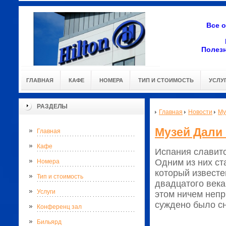
Все 
Полез
ГЛАВНАЯ
КАФЕ
НОМЕРА
ТИП И СТОИМОСТЬ
УСЛУ
РАЗДЕЛЫ
Главная
Новости
Му
Музей Дали
Главная
Кафе
Испания славитс
Одним из них ст
Номера
который известе
Тип и стоимость
двадцатого век
Услуги
этом ничем непр
суждено было сн
Конференц зал
Бильярд