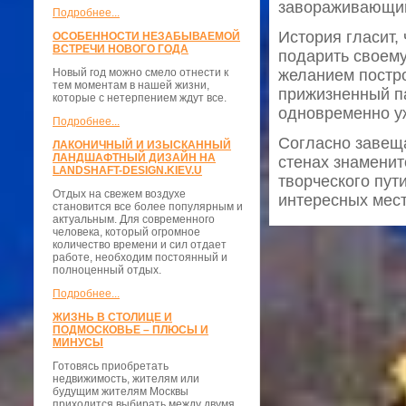
завораживающий
Подробнее...
История гласит,
ОСОБЕННОСТИ НЕЗАБЫВАЕМОЙ
ВСТРЕЧИ НОВОГО ГОДА
подарить своему
Новый год можно смело отнести к
желанием постро
тем моментам в нашей жизни,
прижизненный п
которые с нетерпением ждут все.
одновременно у
Подробнее...
Согласно завеща
ЛАКОНИЧНЫЙ И ИЗЫСКАННЫЙ
ЛАНДШАФТНЫЙ ДИЗАЙН НА
стенах знаменит
LANDSHAFT-DESIGN.KIEV.U
творческого пут
Отдых на свежем воздухе
интересных места
становится все более популярным и
актуальным. Для современного
человека, который огромное
количество времени и сил отдает
работе, необходим постоянный и
полноценный отдых.
Подробнее...
ЖИЗНЬ В СТОЛИЦЕ И
ПОДМОСКОВЬЕ – ПЛЮСЫ И
МИНУСЫ
Готовясь приобретать
недвижимость, жителям или
будущим жителям Москвы
приходится выбирать между двумя