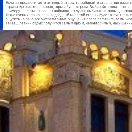
Если вы предпочитаете активный отдых, то выбирайте страны, где развит
страны где есть море, океан, горы и бурные реки. Выбирайте места, согл
примеру, если вы поклонник дайвинга, то лучше выбирать страны, где соз
Также очень хорошо, если подводный мир этой страны будет впечатлять 
ощутить на себе все экстремальные ощущения после рафтинга, то выбир
Так ваш летний отдых получится самым ярким, неповторимым, насыщенн