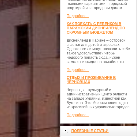
главными вариантами – городской
квартирой и загородным домом.
Подробнее...
КАК ПОЕХАТЬ С РЕБЕНКОМ В
ПАРИЖСКИЙ ДИСНЕЙЛЕНД СО
СКРОМНЫМ БЮДЖЕТОМ
Диснейленд в Париже – островок
счастья для детей и взрослых.
Однако все ли могут позволить себе
такое удовольствие? Чтобы
недорого попасть сюда, нужен
самолет и скидки на авиабилеты.
Подробнее...
ОТДЫХ И ПРОЖИВАНИЕ В
ЧЕРНОВЦАХ
Черновцы – культурный и
административный центр области
на западе Украины, известной как
Буковина. Это, без сомнения, один
из красивейших украинских городов.
Подробнее...
ПОЛЕЗНЫЕ СТАТЬИ