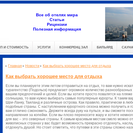
Все об отелях мира
Статьи
Рицензии
Полезная информация
ИП И СТОИМОСТЬ
УСЛУГИ
КОНФЕРЕНЦ ЗАЛ
БИЛЬЯРД
САУН
Главная
Новости
Как выбрать хорошее место для отдыха
Как выбрать хорошее место для отдыха
Если вы планируете этим летом отправиться на отдых, то вам нужно искат
турагентство (Подольск) предлагает огромное количество разнообразных 
вашим предпочтений и целей. Если вы хотите просто повалятся на пляже
солнышка, то вам нужно выбирать самые популярные курорты. К таким ва
Шри-Ланку, Таиланд и различные острова. Как правило, практически в люб
подобные страны. С наступлением курортного сезона можно получить и 
вам отлично сэкономить. Держите всегда руку на пульсе, и вы сможете по
направления за копейки. Если вы плохо переносите жару и хотите немног
для вас – это северные страны. К самым красивым местам смело можно о
живописных странах у вас будет возможность прекрасно отдохнуть, насл
отдохнуть душой. Но стоит отметить, что путевки в эти страны сложно на