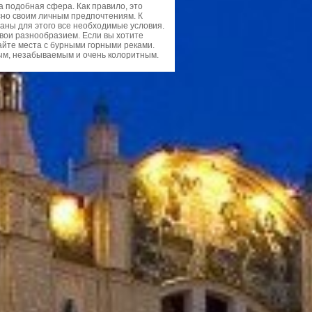
а подобная сфера. Как правило, это
асно своим личным предпочтениям. К
даны для этого все необходимые условия.
свои разнообразием. Если вы хотите
айте места с бурными горными реками.
ым, незабываемым и очень колоритным.