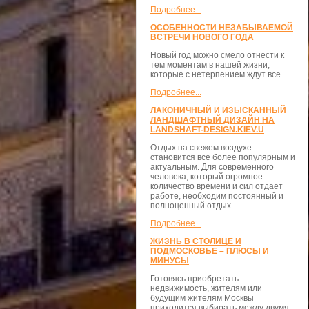
Подробнее...
ОСОБЕННОСТИ НЕЗАБЫВАЕМОЙ
ВСТРЕЧИ НОВОГО ГОДА
Новый год можно смело отнести к
тем моментам в нашей жизни,
которые с нетерпением ждут все.
Подробнее...
ЛАКОНИЧНЫЙ И ИЗЫСКАННЫЙ
ЛАНДШАФТНЫЙ ДИЗАЙН НА
LANDSHAFT-DESIGN.KIEV.U
Отдых на свежем воздухе
становится все более популярным и
актуальным. Для современного
человека, который огромное
количество времени и сил отдает
работе, необходим постоянный и
полноценный отдых.
Подробнее...
ЖИЗНЬ В СТОЛИЦЕ И
ПОДМОСКОВЬЕ – ПЛЮСЫ И
МИНУСЫ
Готовясь приобретать
недвижимость, жителям или
будущим жителям Москвы
приходится выбирать между двумя