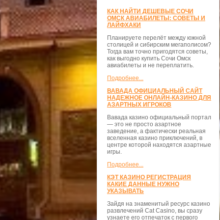
КАК НАЙТИ ДЕШЕВЫЕ СОЧИ
ОМСК АВИАБИЛЕТЫ: СОВЕТЫ И
ЛАЙФХАКИ
Планируете перелёт между южной
столицей и сибирским мегаполисом?
Тогда вам точно пригодятся советы,
как выгодно купить Сочи Омск
авиабилеты и не переплатить.
Подробнее...
ВАВАДА ОФИЦИАЛЬНЫЙ САЙТ
НАДЕЖНОЕ ОНЛАЙН-КАЗИНО ДЛЯ
АЗАРТНЫХ ИГРОКОВ
Вавада казино официальный портал
— это не просто азартное
заведение, а фактически реальная
вселенная казино приключений, в
центре которой находятся азартные
игры.
Подробнее...
КЭТ КАЗИНО РЕГИСТРАЦИЯ
КАКИЕ ДАННЫЕ НУЖНО
УКАЗЫВАТЬ
Зайдя на знаменитый ресурс казино
развлечений Cat Casino, вы сразу
узнаете его отпечаток с первого