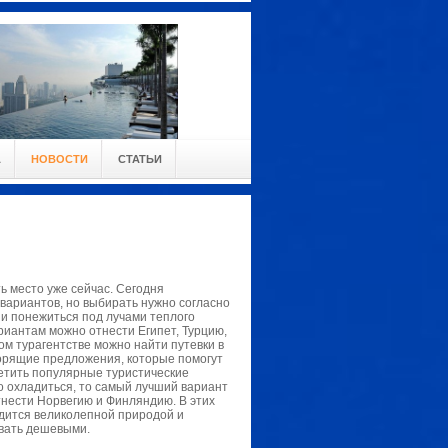
А
НОВОСТИ
СТАТЬИ
ь место уже сейчас. Сегодня
вариантов, но выбирать нужно согласно
 и понежиться под лучами теплого
риантам можно отнести Египет, Турцию,
ом турагентстве можно найти путевки в
горящие предложения, которые помогут
сетить популярные туристические
о охладиться, то самый лучший вариант
тнести Норвегию и Финляндию. В этих
адится великолепной природой и
звать дешевыми.