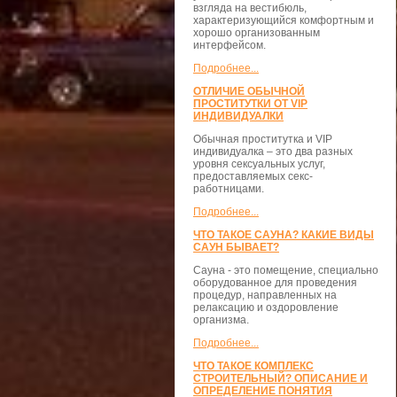
взгляда на вестибюль,
характеризующийся комфортным и
хорошо организованным
интерфейсом.
Подробнее...
ОТЛИЧИЕ ОБЫЧНОЙ
ПРОСТИТУТКИ ОТ VIP
ИНДИВИДУАЛКИ
Обычная проститутка и VIP
индивидуалка – это два разных
уровня сексуальных услуг,
предоставляемых секс-
работницами.
Подробнее...
ЧТО ТАКОЕ САУНА? КАКИЕ ВИДЫ
САУН БЫВАЕТ?
Сауна - это помещение, специально
оборудованное для проведения
процедур, направленных на
релаксацию и оздоровление
организма.
Подробнее...
ЧТО ТАКОЕ КОМПЛЕКС
СТРОИТЕЛЬНЫЙ? ОПИСАНИЕ И
ОПРЕДЕЛЕНИЕ ПОНЯТИЯ