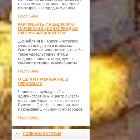
главными вариантами – городской
квартирой и загородным домом.
Подробнее...
КАК ПОЕХАТЬ С РЕБЕНКОМ В
ПАРИЖСКИЙ ДИСНЕЙЛЕНД СО
СКРОМНЫМ БЮДЖЕТОМ
Диснейленд в Париже – островок
счастья для детей и взрослых.
Однако все ли могут позволить себе
такое удовольствие? Чтобы
недорого попасть сюда, нужен
самолет и скидки на авиабилеты.
Подробнее...
ОТДЫХ И ПРОЖИВАНИЕ В
ЧЕРНОВЦАХ
Черновцы – культурный и
административный центр области
на западе Украины, известной как
Буковина. Это, без сомнения, один
из красивейших украинских городов.
Подробнее...
ПОЛЕЗНЫЕ СТАТЬИ