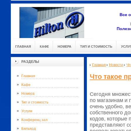
Все 
Полез
ГЛАВНАЯ
КАФЕ
НОМЕРА
ТИП И СТОИМОСТЬ
УСЛУ
РАЗДЕЛЫ
Главная
Новости
Чт
Что такое п
Главная
Кафе
Сегодня множес
Номера
по магазинам и 
Тип и стоимость
очень удобно, в
Услуги
собственного до
кодов, которые 
Конференц зал
представляют со
Бильярд