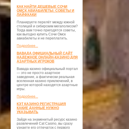
КАК НАЙТИ ДЕШЕВЫЕ СОЧИ
ОМСК АВИАБИЛЕТЫ: СОВЕТЫ И
ЛАЙФХАКИ
Планируете перелёт между южной
столицей и сибирским мегаполисом?
Тогда вам точно пригодятся советы,
как выгодно купить Сочи Омск
авиабилеты и не переплатить.
Подробнее...
ВАВАДА ОФИЦИАЛЬНЫЙ САЙТ
НАДЕЖНОЕ ОНЛАЙН-КАЗИНО ДЛЯ
АЗАРТНЫХ ИГРОКОВ
Вавада казино официальный портал
— это не просто азартное
заведение, а фактически реальная
вселенная казино приключений, в
центре которой находятся азартные
игры.
Подробнее...
КЭТ КАЗИНО РЕГИСТРАЦИЯ
КАКИЕ ДАННЫЕ НУЖНО
УКАЗЫВАТЬ
Зайдя на знаменитый ресурс казино
развлечений Cat Casino, вы сразу
узнаете его отпечаток с первого