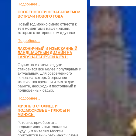
Подробнее...
ОСОБЕННОСТИ НЕЗАБЫВАЕМОЙ
ВСТРЕЧИ НОВОГО ГОДА
Новый год можно смело отнести к
тем моментам в нашей жизни,
которые с нетерпением ждут все.
Подробнее...
ЛАКОНИЧНЫЙ И ИЗЫСКАННЫЙ
ЛАНДШАФТНЫЙ ДИЗАЙН НА
LANDSHAFT-DESIGN.KIEV.U
Отдых на свежем воздухе
становится все более популярным и
актуальным. Для современного
человека, который огромное
количество времени и сил отдает
работе, необходим постоянный и
полноценный отдых.
Подробнее...
ЖИЗНЬ В СТОЛИЦЕ И
ПОДМОСКОВЬЕ – ПЛЮСЫ И
МИНУСЫ
Готовясь приобретать
недвижимость, жителям или
будущим жителям Москвы
приходится выбирать между двумя