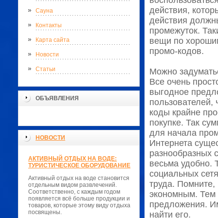
воспользоваться
действия, котор
Сауна
действия должн
Контакты
промежуток. Так
вещи по хорошим
Карта сайта
промо-кодов.
Новости
Статьи
Можно задуматьс
Все очень прост
выгодное предл
ОБЪЯВЛЕНИЯ
пользователей, 
коды крайне про
покупке. Так су
для начала пром
НОВОСТИ
Интернета сущес
разнообразных с
АКТИВНЫЙ ОТДЫХ НА ВОДЕ:
весьма удобно. 
ТУРИСТИЧЕСКОЕ ОБОРУДОВАНИЕ
социальных сетя
Активный отдых на воде становится
труда. Помните,
отдельным видом развлечений.
Соответственно, с каждым годом
экономным. Тем
появляется всё больше продукции и
предложения. Им
товаров, которые этому виду отдыха
посвящены.
найти его.