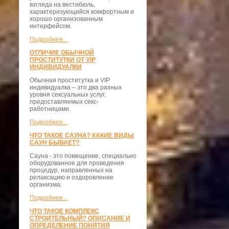
взгляда на вестибюль,
характеризующийся комфортным и
хорошо организованным
интерфейсом.
Подробнее...
ОТЛИЧИЕ ОБЫЧНОЙ
ПРОСТИТУТКИ ОТ VIP
ИНДИВИДУАЛКИ
Обычная проститутка и VIP
индивидуалка – это два разных
уровня сексуальных услуг,
предоставляемых секс-
работницами.
Подробнее...
ЧТО ТАКОЕ САУНА? КАКИЕ ВИДЫ
САУН БЫВАЕТ?
Сауна - это помещение, специально
оборудованное для проведения
процедур, направленных на
релаксацию и оздоровление
организма.
Подробнее...
ЧТО ТАКОЕ КОМПЛЕКС
СТРОИТЕЛЬНЫЙ? ОПИСАНИЕ И
ОПРЕДЕЛЕНИЕ ПОНЯТИЯ