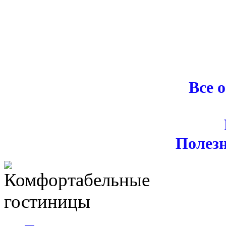
Все 
Полез