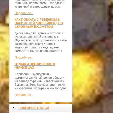
главными вариантами – городской
квартирой и загородным домом.
Подробнее...
КАК ПОЕХАТЬ С РЕБЕНКОМ В
ПАРИЖСКИЙ ДИСНЕЙЛЕНД СО
СКРОМНЫМ БЮДЖЕТОМ
Диснейленд в Париже – островок
счастья для детей и взрослых.
Однако все ли могут позволить себе
такое удовольствие? Чтобы
недорого попасть сюда, нужен
самолет и скидки на авиабилеты.
Подробнее...
ОТДЫХ И ПРОЖИВАНИЕ В
ЧЕРНОВЦАХ
Черновцы – культурный и
административный центр области
на западе Украины, известной как
Буковина. Это, без сомнения, один
из красивейших украинских городов.
Подробнее...
ПОЛЕЗНЫЕ СТАТЬИ