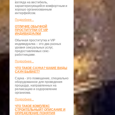
взгляда на вестибюль,
характеризующийся комфортным и
хорошо организованным
интерфейсом.
Подробнее...
ОТЛИЧИЕ ОБЫЧНОЙ
ПРОСТИТУТКИ ОТ VIP
ИНДИВИДУАЛКИ
Обычная проститутка и VIP
индивидуалка – это два разных
уровня сексуальных услуг,
предоставляемых секс-
работницами.
Подробнее...
ЧТО ТАКОЕ САУНА? КАКИЕ ВИДЫ
САУН БЫВАЕТ?
Сауна - это помещение, специально
оборудованное для проведения
процедур, направленных на
релаксацию и оздоровление
организма.
Подробнее...
ЧТО ТАКОЕ КОМПЛЕКС
СТРОИТЕЛЬНЫЙ? ОПИСАНИЕ И
ОПРЕДЕЛЕНИЕ ПОНЯТИЯ