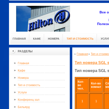
Все 
Полез
ГЛАВНАЯ
КАФЕ
НОМЕРА
ТИП И СТОИМОСТЬ
УСЛУ
РАЗДЕЛЫ
Главная
Тип и стоимо
Тип номера SGL 
Главная
Тип номера SGL 
Кафе
Номера
Кол-
Кол-во
С
во
Тип и стоимость
комнат
ме
чел.
Услуги
Конференц зал
1
1
Бильярд