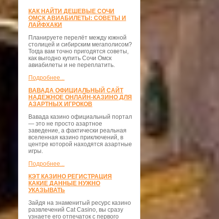
КАК НАЙТИ ДЕШЕВЫЕ СОЧИ
ОМСК АВИАБИЛЕТЫ: СОВЕТЫ И
ЛАЙФХАКИ
Планируете перелёт между южной
столицей и сибирским мегаполисом?
Тогда вам точно пригодятся советы,
как выгодно купить Сочи Омск
авиабилеты и не переплатить.
Подробнее...
ВАВАДА ОФИЦИАЛЬНЫЙ САЙТ
НАДЕЖНОЕ ОНЛАЙН-КАЗИНО ДЛЯ
АЗАРТНЫХ ИГРОКОВ
Вавада казино официальный портал
— это не просто азартное
заведение, а фактически реальная
вселенная казино приключений, в
центре которой находятся азартные
игры.
Подробнее...
КЭТ КАЗИНО РЕГИСТРАЦИЯ
КАКИЕ ДАННЫЕ НУЖНО
УКАЗЫВАТЬ
Зайдя на знаменитый ресурс казино
развлечений Cat Casino, вы сразу
узнаете его отпечаток с первого