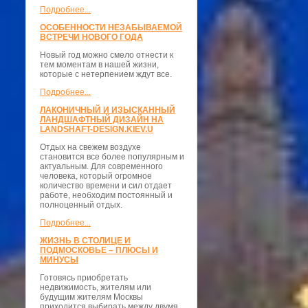
Подробнее...
ОСОБЕННОСТИ НЕЗАБЫВАЕМОЙ
ВСТРЕЧИ НОВОГО ГОДА
Новый год можно смело отнести к
тем моментам в нашей жизни,
которые с нетерпением ждут все.
Подробнее...
ЛАКОНИЧНЫЙ И ИЗЫСКАННЫЙ
ЛАНДШАФТНЫЙ ДИЗАЙН НА
LANDSHAFT-DESIGN.KIEV.U
Отдых на свежем воздухе
становится все более популярным и
актуальным. Для современного
человека, который огромное
количество времени и сил отдает
работе, необходим постоянный и
полноценный отдых.
Подробнее...
ЖИЗНЬ В СТОЛИЦЕ И
ПОДМОСКОВЬЕ – ПЛЮСЫ И
МИНУСЫ
Готовясь приобретать
недвижимость, жителям или
будущим жителям Москвы
приходится выбирать между двумя