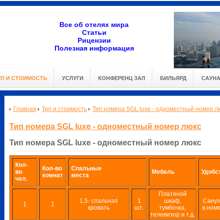
Все об отелях мира
Статьи
Рицензии
Полезная информация
ИП И СТОИМОСТЬ
УСЛУГИ
КОНФЕРЕНЦ ЗАЛ
БИЛЬЯРД
САУН
Главная
Тип и стоимость
Тип номера SGL luxe - одноместный номер л
Тип номера SGL luxe - одноместный номер люкс
Тип номера SGL luxe - одноместный номер люкс
Кол-
Кол-во
Спальные
во
Мебель
Удобс
комнат
места
чел.
Платяной
1,5- спальная
1
шкаф,
Сануз
1
1
кровать
шт.
тумбочка,
в ном
телевизор и т.д.