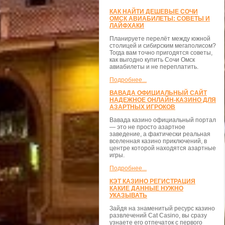
КАК НАЙТИ ДЕШЕВЫЕ СОЧИ
ОМСК АВИАБИЛЕТЫ: СОВЕТЫ И
ЛАЙФХАКИ
Планируете перелёт между южной
столицей и сибирским мегаполисом?
Тогда вам точно пригодятся советы,
как выгодно купить Сочи Омск
авиабилеты и не переплатить.
Подробнее...
ВАВАДА ОФИЦИАЛЬНЫЙ САЙТ
НАДЕЖНОЕ ОНЛАЙН-КАЗИНО ДЛЯ
АЗАРТНЫХ ИГРОКОВ
Вавада казино официальный портал
— это не просто азартное
заведение, а фактически реальная
вселенная казино приключений, в
центре которой находятся азартные
игры.
Подробнее...
КЭТ КАЗИНО РЕГИСТРАЦИЯ
КАКИЕ ДАННЫЕ НУЖНО
УКАЗЫВАТЬ
Зайдя на знаменитый ресурс казино
развлечений Cat Casino, вы сразу
узнаете его отпечаток с первого