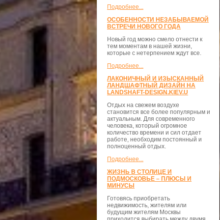
Подробнее...
ОСОБЕННОСТИ НЕЗАБЫВАЕМОЙ
ВСТРЕЧИ НОВОГО ГОДА
Новый год можно смело отнести к
тем моментам в нашей жизни,
которые с нетерпением ждут все.
Подробнее...
ЛАКОНИЧНЫЙ И ИЗЫСКАННЫЙ
ЛАНДШАФТНЫЙ ДИЗАЙН НА
LANDSHAFT-DESIGN.KIEV.U
Отдых на свежем воздухе
становится все более популярным и
актуальным. Для современного
человека, который огромное
количество времени и сил отдает
работе, необходим постоянный и
полноценный отдых.
Подробнее...
ЖИЗНЬ В СТОЛИЦЕ И
ПОДМОСКОВЬЕ – ПЛЮСЫ И
МИНУСЫ
Готовясь приобретать
недвижимость, жителям или
будущим жителям Москвы
приходится выбирать между двумя