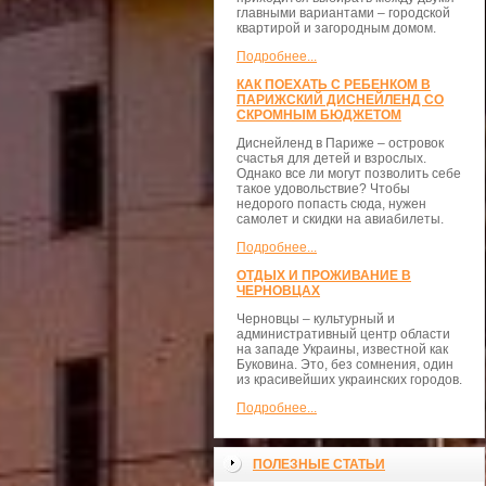
главными вариантами – городской
квартирой и загородным домом.
Подробнее...
КАК ПОЕХАТЬ С РЕБЕНКОМ В
ПАРИЖСКИЙ ДИСНЕЙЛЕНД СО
СКРОМНЫМ БЮДЖЕТОМ
Диснейленд в Париже – островок
счастья для детей и взрослых.
Однако все ли могут позволить себе
такое удовольствие? Чтобы
недорого попасть сюда, нужен
самолет и скидки на авиабилеты.
Подробнее...
ОТДЫХ И ПРОЖИВАНИЕ В
ЧЕРНОВЦАХ
Черновцы – культурный и
административный центр области
на западе Украины, известной как
Буковина. Это, без сомнения, один
из красивейших украинских городов.
Подробнее...
ПОЛЕЗНЫЕ СТАТЬИ