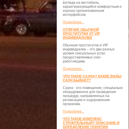
взгляда на вестибюль,
характеризующийся комфортным и
хорошо организованным
интерфейсом.
Подробнее...
ОТЛИЧИЕ ОБЫЧНОЙ
ПРОСТИТУТКИ ОТ VIP
ИНДИВИДУАЛКИ
Обычная проститутка и VIP
индивидуалка – это два разных
уровня сексуальных услуг,
предоставляемых секс-
работницами.
Подробнее...
ЧТО ТАКОЕ САУНА? КАКИЕ ВИДЫ
САУН БЫВАЕТ?
Сауна - это помещение, специально
оборудованное для проведения
процедур, направленных на
релаксацию и оздоровление
организма.
Подробнее...
ЧТО ТАКОЕ КОМПЛЕКС
СТРОИТЕЛЬНЫЙ? ОПИСАНИЕ И
ОПРЕДЕЛЕНИЕ ПОНЯТИЯ