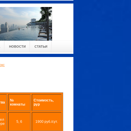
А
НОВОСТИ
СТАТЬИ
юкс
№
Стоимость,
тва
комнаты
рур
ел
5, 6
1900 руб./сут.
ере