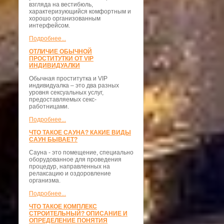
взгляда на вестибюль,
характеризующийся комфортным и
хорошо организованным
интерфейсом.
Подробнее...
ОТЛИЧИЕ ОБЫЧНОЙ
ПРОСТИТУТКИ ОТ VIP
ИНДИВИДУАЛКИ
Обычная проститутка и VIP
индивидуалка – это два разных
уровня сексуальных услуг,
предоставляемых секс-
работницами.
Подробнее...
ЧТО ТАКОЕ САУНА? КАКИЕ ВИДЫ
САУН БЫВАЕТ?
Сауна - это помещение, специально
оборудованное для проведения
процедур, направленных на
релаксацию и оздоровление
организма.
Подробнее...
ЧТО ТАКОЕ КОМПЛЕКС
СТРОИТЕЛЬНЫЙ? ОПИСАНИЕ И
ОПРЕДЕЛЕНИЕ ПОНЯТИЯ