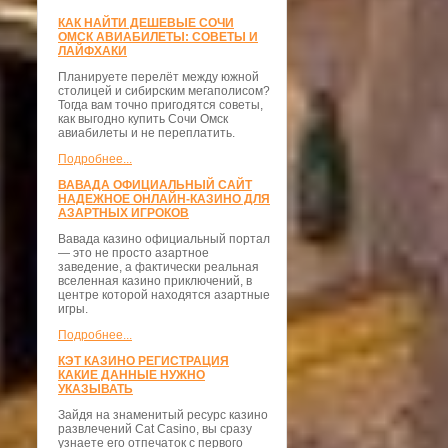
КАК НАЙТИ ДЕШЕВЫЕ СОЧИ
ОМСК АВИАБИЛЕТЫ: СОВЕТЫ И
ЛАЙФХАКИ
Планируете перелёт между южной
столицей и сибирским мегаполисом?
Тогда вам точно пригодятся советы,
как выгодно купить Сочи Омск
авиабилеты и не переплатить.
Подробнее...
ВАВАДА ОФИЦИАЛЬНЫЙ САЙТ
НАДЕЖНОЕ ОНЛАЙН-КАЗИНО ДЛЯ
АЗАРТНЫХ ИГРОКОВ
Вавада казино официальный портал
— это не просто азартное
заведение, а фактически реальная
вселенная казино приключений, в
центре которой находятся азартные
игры.
Подробнее...
КЭТ КАЗИНО РЕГИСТРАЦИЯ
КАКИЕ ДАННЫЕ НУЖНО
УКАЗЫВАТЬ
Зайдя на знаменитый ресурс казино
развлечений Cat Casino, вы сразу
узнаете его отпечаток с первого