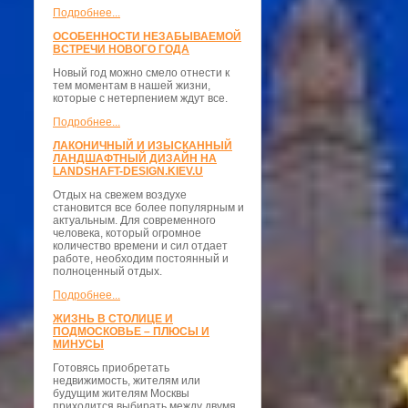
Подробнее...
ОСОБЕННОСТИ НЕЗАБЫВАЕМОЙ
ВСТРЕЧИ НОВОГО ГОДА
Новый год можно смело отнести к
тем моментам в нашей жизни,
которые с нетерпением ждут все.
Подробнее...
ЛАКОНИЧНЫЙ И ИЗЫСКАННЫЙ
ЛАНДШАФТНЫЙ ДИЗАЙН НА
LANDSHAFT-DESIGN.KIEV.U
Отдых на свежем воздухе
становится все более популярным и
актуальным. Для современного
человека, который огромное
количество времени и сил отдает
работе, необходим постоянный и
полноценный отдых.
Подробнее...
ЖИЗНЬ В СТОЛИЦЕ И
ПОДМОСКОВЬЕ – ПЛЮСЫ И
МИНУСЫ
Готовясь приобретать
недвижимость, жителям или
будущим жителям Москвы
приходится выбирать между двумя