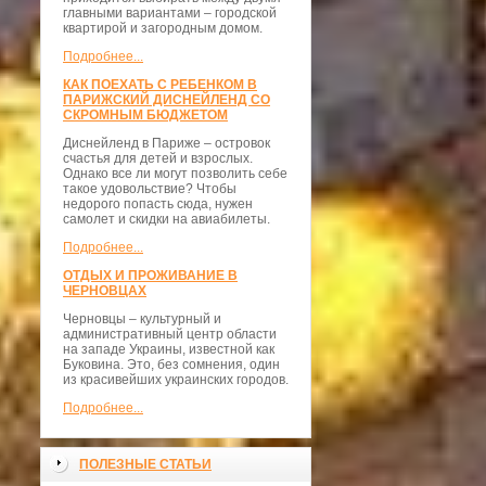
главными вариантами – городской
квартирой и загородным домом.
Подробнее...
КАК ПОЕХАТЬ С РЕБЕНКОМ В
ПАРИЖСКИЙ ДИСНЕЙЛЕНД СО
СКРОМНЫМ БЮДЖЕТОМ
Диснейленд в Париже – островок
счастья для детей и взрослых.
Однако все ли могут позволить себе
такое удовольствие? Чтобы
недорого попасть сюда, нужен
самолет и скидки на авиабилеты.
Подробнее...
ОТДЫХ И ПРОЖИВАНИЕ В
ЧЕРНОВЦАХ
Черновцы – культурный и
административный центр области
на западе Украины, известной как
Буковина. Это, без сомнения, один
из красивейших украинских городов.
Подробнее...
ПОЛЕЗНЫЕ СТАТЬИ