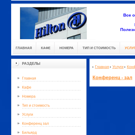
Все 
Полез
ГЛАВНАЯ
КАФЕ
НОМЕРА
ТИП И СТОИМОСТЬ
УСЛУ
РАЗДЕЛЫ
Главная
Услуги
Конф
Конференц - зал
Главная
Кафе
Номера
Тип и стоимость
Услуги
Конференц зал
Бильярд