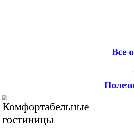
Все 
Полез